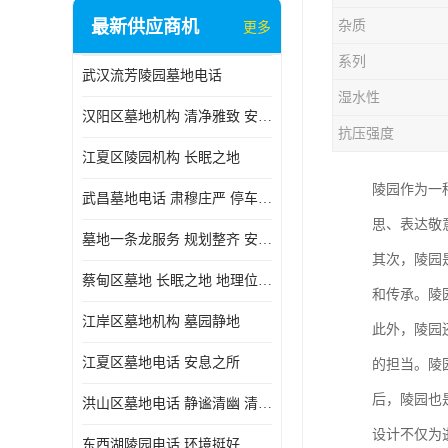
最新供应商机
杂质
更多
系列
武汉流芳陵园墓地电话
湿水性
汉阳区墓地机构 清净雅致 安息之所
抗压强度
江夏区陵园机构 长眠之地
陵园作为一
武昌墓地电话 肃穆庄严 停车方便
思、表达敬
墓地一条龙服务 规划整齐 安息之所
其次，陵园
蔡甸区墓地 长眠之地 地理位置好
和传承。陵
江岸区墓地机构 墓园静地
此外，陵园
江夏区墓地电话 安息之所
的担当。陵
后，陵园也
洪山区墓地电话 静谧清幽 清净雅致
设计不仅为
东西湖陵园电话 环境挺好