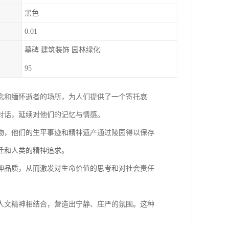
黑色
0.01
墓碑 建筑装饰 园林绿化
95
念和缅怀逝者的场所，为人们提供了一个寄托哀
对话，延续对他们的记忆与情感。
物，他们的生平事迹和精神遗产通过陵园得以保存
迁和人类的精神追求。
神品质，从而激发对生命价值的思考和对社会责任
人文精神相结合，营造出宁静、庄严的氛围。这种
。