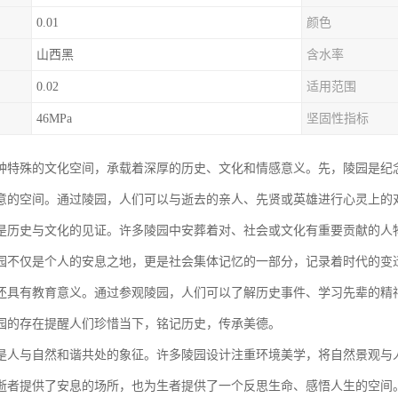
0.01
颜色
山西黑
含水率
0.02
适用范围
46MPa
坚固性指标
种特殊的文化空间，承载着深厚的历史、文化和情感意义。先，陵园是纪
意的空间。通过陵园，人们可以与逝去的亲人、先贤或英雄进行心灵上的
是历史与文化的见证。许多陵园中安葬着对、社会或文化有重要贡献的人
园不仅是个人的安息之地，更是社会集体记忆的一部分，记录着时代的变
还具有教育意义。通过参观陵园，人们可以了解历史事件、学习先辈的精
园的存在提醒人们珍惜当下，铭记历史，传承美德。
是人与自然和谐共处的象征。许多陵园设计注重环境美学，将自然景观与
逝者提供了安息的场所，也为生者提供了一个反思生命、感悟人生的空间