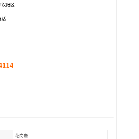
市汉阳区
电话
4114
花岗岩