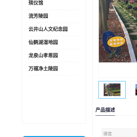
殡仪馆
流芳陵园
云井山人文纪念园
仙鹤湖湿地园
龙泉山孝恩园
万福净土陵园
产品描述
硬度