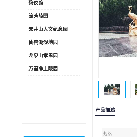
殡仪馆
流芳陵园
云井山人文纪念园
仙鹤湖湿地园
龙泉山孝恩园
万福净土陵园
产品描述
规格