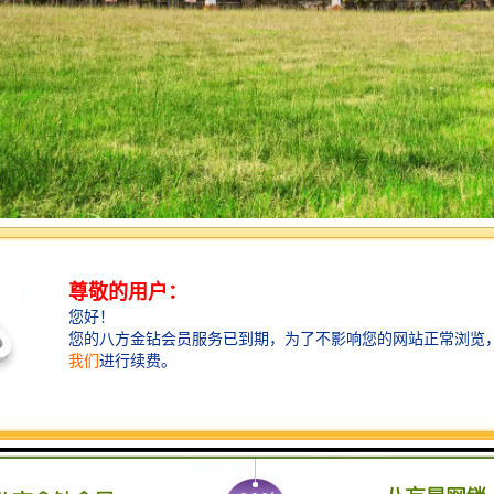
36
0
区
黑
水抱 生气凝而不散 结出吉穴