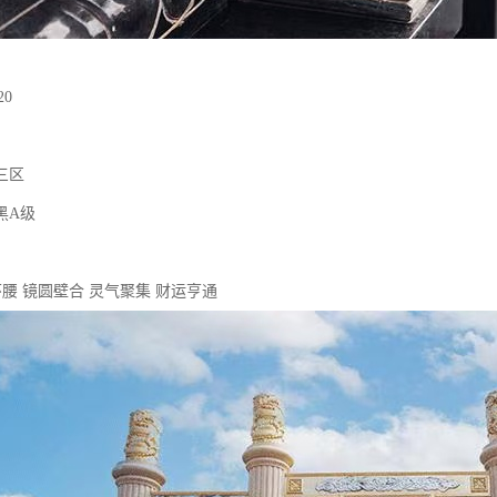
20
三区
黑A级
环腰 镜圆壁合 灵气聚集 财运亨通