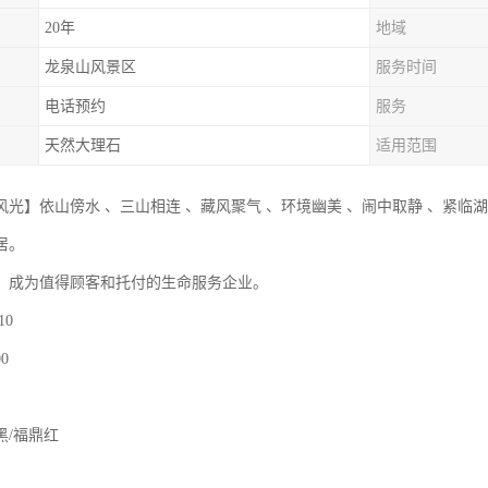
20年
地域
龙泉山风景区
服务时间
电话预约
服务
天然大理石
适用范围
风光】依山傍水 、三山相连 、藏风聚气 、环境幽美 、闹中取静 、紧临湖
居。
】成为值得顾客和托付的生命服务企业。
10
0
黑/福鼎红