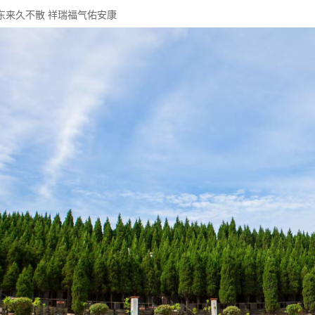
东来久不散 祥瑞福气佑安康