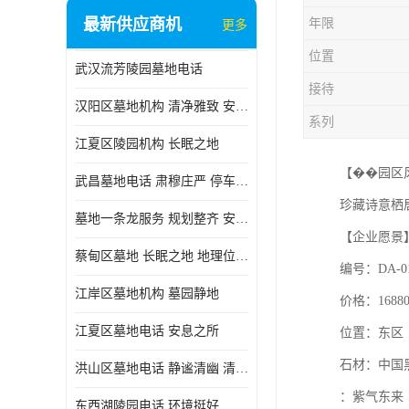
最新供应商机
年限
更多
位置
武汉流芳陵园墓地电话
接待
汉阳区墓地机构 清净雅致 安息之所
系列
江夏区陵园机构 长眠之地
【��园区
武昌墓地电话 肃穆庄严 停车方便
珍藏诗意栖
墓地一条龙服务 规划整齐 安息之所
【企业愿景
蔡甸区墓地 长眠之地 地理位置好
编号：DA-0
江岸区墓地机构 墓园静地
价格：16880
江夏区墓地电话 安息之所
位置：东区
石材：中国
洪山区墓地电话 静谧清幽 清净雅致
：紫气东来
东西湖陵园电话 环境挺好