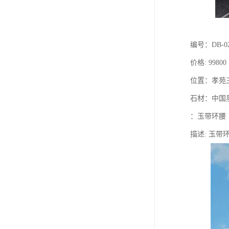
编号：DB-0
价格: 99800
位置：孝苑
石材：中国
：玉带环腰
描述: 玉带