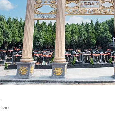
2
12880