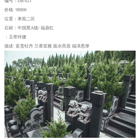
编号：DB-021
价格: 98800
位置：孝苑二区
石材：中国黑A级/ 福鼎红
：玉带环腰
描述: 富贵牡丹 兰香室雅 面水而居 福泽恩厚