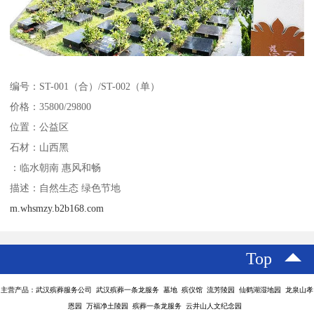
编号：ST-001（合）/ST-002（单）
价格：35800/29800
位置：公益区
石材：山西黑
：临水朝南 惠风和畅
描述：自然生态 绿色节地
m.whsmzy.b2b168.com
Top
主营产品：武汉殡葬服务公司 武汉殡葬一条龙服务 墓地 殡仪馆 流芳陵园 仙鹤湖湿地园 龙泉山孝
恩园 万福净土陵园 殡葬一条龙服务 云井山人文纪念园