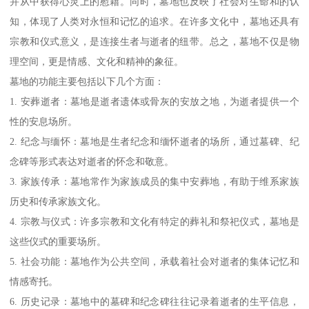
并从中获得心灵上的慰藉。同时，墓地也反映了社会对生命和的认
知，体现了人类对永恒和记忆的追求。在许多文化中，墓地还具有
宗教和仪式意义，是连接生者与逝者的纽带。总之，墓地不仅是物
理空间，更是情感、文化和精神的象征。
墓地的功能主要包括以下几个方面：
1. 安葬逝者：墓地是逝者遗体或骨灰的安放之地，为逝者提供一个
性的安息场所。
2. 纪念与缅怀：墓地是生者纪念和缅怀逝者的场所，通过墓碑、纪
念碑等形式表达对逝者的怀念和敬意。
3. 家族传承：墓地常作为家族成员的集中安葬地，有助于维系家族
历史和传承家族文化。
4. 宗教与仪式：许多宗教和文化有特定的葬礼和祭祀仪式，墓地是
这些仪式的重要场所。
5. 社会功能：墓地作为公共空间，承载着社会对逝者的集体记忆和
情感寄托。
6. 历史记录：墓地中的墓碑和纪念碑往往记录着逝者的生平信息，