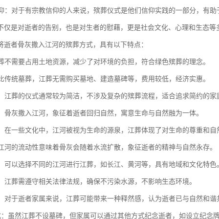
与信仰：对于有宗教信仰的人来说，殡葬仪式是他们信仰实践的一部分，有
不仅是对逝者的告别，也是对生者的慰藉，更是社会文化、心理和生态等
将逝者骨灰撒入江河的殡葬方式，具有以下特点：
：江葬不需要占用土地资源，减少了对环境的负担，符合绿色殡葬的理念。
：相比传统墓葬，江葬无需购买墓地、建造墓碑等，费用较低，经济实惠。
简单：江葬的仪式通常较为简洁，不涉及复杂的殡葬流程，适合追求简约的家
自然：骨灰撒入江河，象征着逝者回归自然，寓意生命与自然融为一体。
意义：在一些文化中，江河被视为生命的源泉，江葬体现了对生命的尊重和自
性：江河的流动性意味着骨灰会随着水流扩散，象征逝者的精神与自然永存。
多样：可以选择不同的江河进行江葬，如长江、黄河等，具有地域和文化特色
规范：江葬需遵守相关法律法规，确保不污染水源，不影响生态环境。
安慰：对于逝者家属来说，江葬可能带来一种释然感，认为逝者已与自然和谐
念方式：虽然江葬不设墓碑，但家属可以通过其他方式纪念逝者，如设立纪念