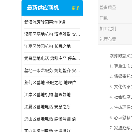
最新供应商机
整备质量
更多
门数
武汉流芳陵园墓地电话
加工定制
汉阳区墓地机构 清净雅致 安息之所
礼厅布置
江夏区陵园机构 长眠之地
殡葬的意义
武昌墓地电话 肃穆庄严 停车方便
1. 尊重
墓地一条龙服务 规划整齐 安息之所
2. 情感
蔡甸区墓地 长眠之地 地理位置好
3. 文化
江岸区墓地机构 墓园静地
4. 社会
江夏区墓地电话 安息之所
5. 生态
6. 心理
洪山区墓地电话 静谧清幽 清净雅致
7. 家族
东西湖陵园电话 环境挺好