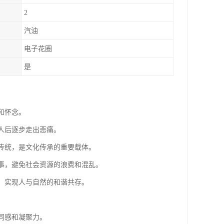
2
汽油
电子花圈
是
和怀念。
亲人后逐步走出悲痛。
和传统，是文化传承的重要载体。
后事，避免社会资源的浪费和混乱。
坏，实现人与自然的和谐共存。
同感和凝聚力。