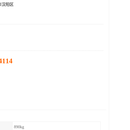
市汉阳区
4114
890kg