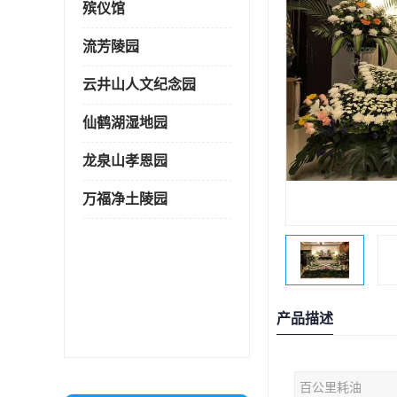
殡仪馆
流芳陵园
云井山人文纪念园
仙鹤湖湿地园
龙泉山孝恩园
万福净土陵园
产品描述
百公里耗油