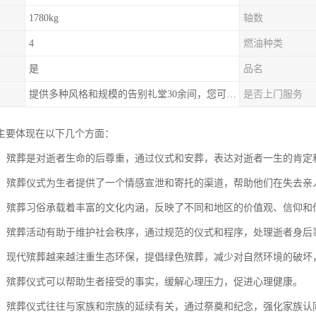
1780kg
轴数
4
燃油种类
是
品名
提供多种风格和规模的告别礼堂30余间，您可以根据需求选择。
是否上门服务
主要体现在以下几个方面：
生命：殡葬是对逝者生命的后尊重，通过仪式和安葬，表达对逝者一生的肯定
寄托：殡葬仪式为生者提供了一个情感宣泄和寄托的渠道，帮助他们在失去
传承：殡葬习俗承载着丰富的文化内涵，反映了不同和地区的价值观、信仰
秩序：殡葬活动有助于维护社会秩序，通过规范的仪式和程序，处理逝者身
环保：现代殡葬越来越注重生态环保，提倡绿色殡葬，减少对自然环境的破
慰藉：殡葬仪式可以帮助生者接受的事实，缓解心理压力，促进心理健康。
延续：殡葬仪式往往与家族和宗族的延续有关，通过祭奠和纪念，强化家族认