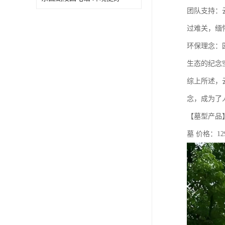
团队支持：
过难关，缅
环保理念：
生态的纪念
综上所述，
念，成为了
【墓型产品】
墓 价格：12