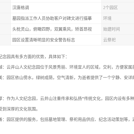
汉唐格调
2个园区
墓园指派工作人员协助客户对碑文进行描摹
环境
头枕灵山，俯瞰四野，双翼乘风，矫首昂视
始建时间
园区设置清晰明显的安全警告标志
云祭祀
纪念园具有多方面的优势，具体如下：
越：云井山人文纪念园位于风景秀丽、环境宜人的区域，交利，方便家属
美：园区依山傍水，绿树成荫，空气清新，为逝者提供了一个宁静、安详
。
厚：作为人文纪念园，云井山注重传承和弘扬*传统文化，园区内设有多
受到深厚的文化氛围。
善：园区提供的服务，包括墓地管理、祭祀用品供应、纪念活动策划等，