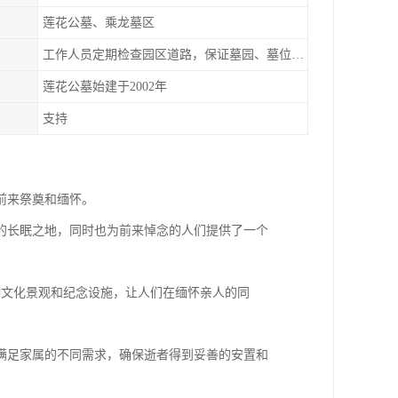
莲花公墓、乘龙墓区
工作人员定期检查园区道路，保证墓园、墓位间的道路便捷、平整
莲花公墓始建于2002年
支持
前来祭奠和缅怀。
的长眠之地，同时也为前来悼念的人们提供了一个
种文化景观和纪念设施，让人们在缅怀亲人的同
满足家属的不同需求，确保逝者得到妥善的安置和