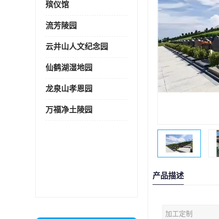
殡仪馆
流芳陵园
云井山人文纪念园
仙鹤湖湿地园
龙泉山孝恩园
万福净土陵园
产品描述
加工定制