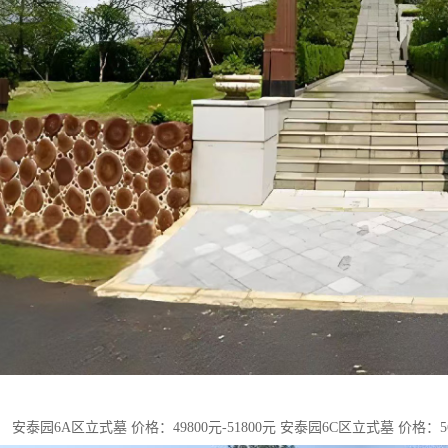
安泰园6A区立式墓 价格：49800元-51800元 安泰园6C区立式墓 价格：568