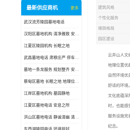
最新供应商机
建筑风格
更多
个性化服务
武汉流芳陵园墓地电话
堪舆格局
汉阳区墓地机构 清净雅致 安息之所
园区建设
江夏区陵园机构 长眠之地
云井山人文
武昌墓地电话 肃穆庄严 停车方便
地理位置优
墓地一条龙服务 规划整齐 安息之所
自然环境优
蔡甸区墓地 长眠之地 地理位置好
舒适的环境
江岸区墓地机构 墓园静地
文化底蕴深
江夏区墓地电话 安息之所
时，也能感
服务设施完
洪山区墓地电话 静谧清幽 清净雅致
纪念。
东西湖陵园电话 环境挺好