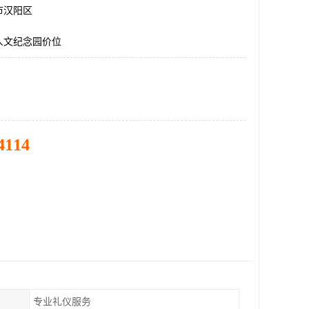
市汉阳区
人文纪念园价位
4114
专业礼仪服务