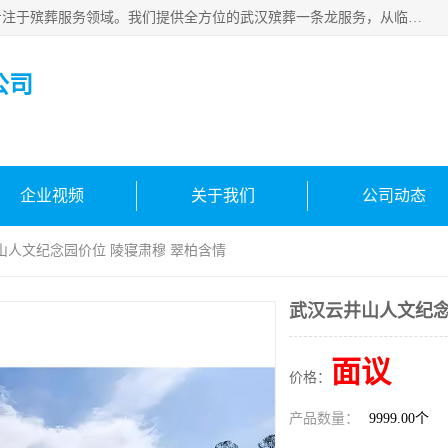
武汉生命之源文化有限公司，秉持着对生命的敬重与关怀，专注于殡葬服务领域。我们提供全方位的武汉殡葬一条龙服务，从临终关怀开始，到后事的妥善处理，每个环节都精心安排。专业团队严格依照规范，为逝者净身、穿衣，庄重地接运遗体，提供优质的遗体整理与妆扮服务。告别仪式策划、火化手续办理以及骨灰安置等事务，也都有专人协助。
公司
企业视频
关于我们
公司动态
山人文纪念园价位 陵寝肃穆 翠柏含情
武汉云井山人文纪念
面议
价格：
产品数量：
9999.00个