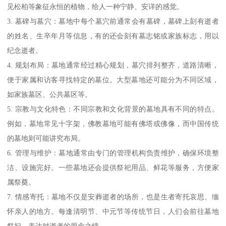
见松柏等象征永恒的植物，给人一种宁静、安详的感觉。
3. 墓碑与墓穴：墓地中每个墓穴前通常会有墓碑，墓碑上刻有逝者
的姓名、生卒年月等信息，有的还会刻有墓志铭或家族标志，用以
纪念逝者。
4. 规划布局：墓地通常经过精心规划，墓穴排列整齐，道路清晰，
便于家属和访客寻找特定的墓位。大型墓地还可能分为不同区域，
如家族墓区、公共墓区等。
5. 宗教与文化特色：不同宗教和文化背景的墓地具有不同的特点。
例如，墓地常见十字架，佛教墓地可能有佛塔或佛像，而中国传统
的墓地则可能讲究布局。
6. 管理与维护：墓地通常由专门的管理机构负责维护，确保环境整
洁、设施完好。一些墓地还会提供祭祀用品、鲜花等服务，方便家
属祭奠。
7. 情感寄托：墓地不仅是安葬逝者的场所，也是生者寄托哀思、缅
怀亲人的地方。每逢清明节、中元节等传统节日，人们会前往墓地