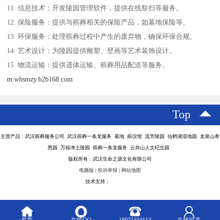
11. 信息技术：开发陵园管理软件，提供在线祭扫等服务。
12. 保险服务：提供与殡葬相关的保险产品，如墓地保险等。
13. 环保服务：处理殡葬过程中产生的废弃物，确保环保合规。
14. 艺术设计：为陵园提供雕塑、壁画等艺术装饰设计。
15. 物流运输：提供遗体运输、殡葬用品配送等服务。
m.whsmzy.b2b168.com
Top
主营产品：武汉殡葬服务公司 武汉殡葬一条龙服务 墓地 殡仪馆 流芳陵园 仙鹤湖湿地园 龙泉山孝
恩园 万福净土陵园 殡葬一条龙服务 云井山人文纪念园
版权所有：武汉生命之源文化有限公司
电脑版
|
投诉举报
|
网站地图
技术支持：
八方资源网
首页
在线QQ
18971104114
在线留言