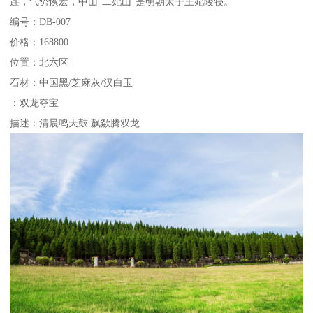
连，气势恢宏，中山“二妃山”是明朝太子王妃陵寝。
编号：DB-007
价格：168800
位置：北六区
石材：中国黑/芝麻灰/汉白玉
：双龙夺宝
描述：清晨鸣天鼓 飙歘腾双龙