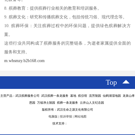
8. 殡葬教育：提供殡葬行业相关的教育和培训服务。
9. 殡葬文化：研究和传播殡葬文化，包括传统习俗、现代理念等。
10. 殡葬环保：关注殡葬过程中的环保问题，提供绿色殡葬解决方
案。
这些行业共同构成了殡葬服务的完整链条，为逝者家属提供全面的
服务和支持。
m.whsmzy.b2b168.com
Top
主营产品：武汉殡葬服务公司 武汉殡葬一条龙服务 墓地 殡仪馆 流芳陵园 仙鹤湖湿地园 龙泉山孝
恩园 万福净土陵园 殡葬一条龙服务 云井山人文纪念园
版权所有：武汉生命之源文化有限公司
电脑版
|
投诉举报
|
网站地图
技术支持：
八方资源网