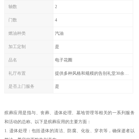
轴数
2
门数
4
燃油种类
汽油
加工定制
是
品名
电子花圈
礼厅布置
提供多种风格和规模的告别礼堂30余间，您可以根据需求选择。
是否上门服务
是
殡葬应用是指与、丧葬、遗体处理、墓地管理等相关的一系列服务
和活动的总称。以下是殡葬应用的主要方面：
1. 遗体处理：包括遗体的清洁、防腐、化妆、穿衣等，确保逝者以