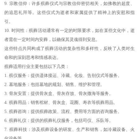
9. 宗教信仰：许多殡葬仪式与宗教信仰密切相关，如佛教的超度、
的追思礼拜等。这些仪式为逝者和家属提供了精神上的安慰和指
引。
10. 时间性：殡葬活动通常有一定的时限要求，如在某些文化中，逝
者需在一定时间内安葬，以确保其灵魂得到安息。
这些特点共同构成了殡葬活动的复杂性和多样性，反映了人类对生
命和的深刻思考和情感表达。
殡葬适用行业主要包括以下几类：
1. 殡仪服务：提供遗体接运、冷藏、化妆、告别仪式等服务。
2. 墓地服务：包括墓地的规划、销售、维护和管理。
3. 骨灰安置：提供骨灰盒、骨灰存放、骨灰撒海等服务。
4. 殡葬用品：销售棺材、骨灰盒、花圈、寿衣等殡葬用品。
5. 殡葬咨询：提供殡葬政策、流程、费用等方面的咨询服务。
6. 殡葬礼仪：提供的殡葬礼仪服务，包括司仪、乐队等。
7. 殡葬科技：涉及殡葬设备的研发、生产和销售，如冷藏设备、火
化设备等。