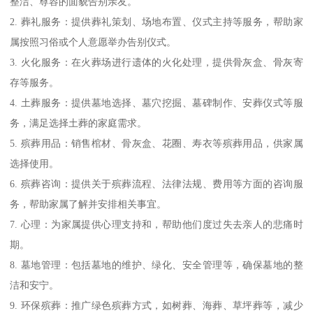
整洁、尊容的面貌告别亲友。
2. 葬礼服务：提供葬礼策划、场地布置、仪式主持等服务，帮助家
属按照习俗或个人意愿举办告别仪式。
3. 火化服务：在火葬场进行遗体的火化处理，提供骨灰盒、骨灰寄
存等服务。
4. 土葬服务：提供墓地选择、墓穴挖掘、墓碑制作、安葬仪式等服
务，满足选择土葬的家庭需求。
5. 殡葬用品：销售棺材、骨灰盒、花圈、寿衣等殡葬用品，供家属
选择使用。
6. 殡葬咨询：提供关于殡葬流程、法律法规、费用等方面的咨询服
务，帮助家属了解并安排相关事宜。
7. 心理：为家属提供心理支持和，帮助他们度过失去亲人的悲痛时
期。
8. 墓地管理：包括墓地的维护、绿化、安全管理等，确保墓地的整
洁和安宁。
9. 环保殡葬：推广绿色殡葬方式，如树葬、海葬、草坪葬等，减少