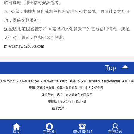
临时墓地，用于临时安葬逝者。
10. 公墓：由地方政府或相关机构管理的公共墓地，面向社会大众开
放，提供安葬服务。
这些适用范围涵盖了不同需求和文化背景下的墓地使用情况，满足
人们对于逝者安息和纪念的需求。
m.whsmzy.b2b168.com
Top
主营产品：武汉殡葬服务公司 武汉殡葬一条龙服务 墓地 殡仪馆 流芳陵园 仙鹤湖湿地园 龙泉山孝
恩园 万福净土陵园 殡葬一条龙服务 云井山人文纪念园
版权所有：武汉生命之源文化有限公司
电脑版
|
投诉举报
|
网站地图
技术支持：
八方资源网
首页
在线QQ
18971104114
在线留言