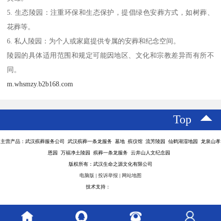
5. 生态陵园：注重环保和生态保护，提倡绿色安葬方式，如树葬、
花葬等。
6. 私人陵园：为个人或家庭提供专属的安葬和纪念空间。
陵园的具体适用范围和规定可能因地区、文化和宗教差异而有所不
同。
m.whsmzy.b2b168.com
Top
主营产品：武汉殡葬服务公司 武汉殡葬一条龙服务 墓地 殡仪馆 流芳陵园 仙鹤湖湿地园 龙泉山孝
恩园 万福净土陵园 殡葬一条龙服务 云井山人文纪念园
版权所有：武汉生命之源文化有限公司
电脑版
|
投诉举报
|
网站地图
技术支持：
八方资源网