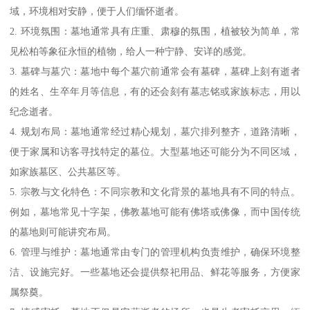
域，环境相对安静，便于人们缅怀逝者。
2. 环境氛围：墓地通常具有庄重、肃穆的氛围，植被较为简单，常
见松柏等象征永恒的植物，给人一种宁静、安详的感觉。
3. 墓碑与墓穴：墓地中每个墓穴前通常会有墓碑，墓碑上刻有逝者
的姓名、生卒年月等信息，有的还会刻有墓志铭或家族标志，用以
纪念逝者。
4. 规划布局：墓地通常经过精心规划，墓穴排列整齐，道路清晰，
便于家属和访客寻找特定的墓位。大型墓地还可能分为不同区域，
如家族墓区、公共墓区等。
5. 宗教与文化特色：不同宗教和文化背景的墓地具有不同的特点。
例如，墓地常见十字架，佛教墓地可能有佛塔或佛像，而中国传统
的墓地则可能讲究布局。
6. 管理与维护：墓地通常由专门的管理机构负责维护，确保环境整
洁、设施完好。一些墓地还会提供祭祀用品、鲜花等服务，方便家
属祭奠。