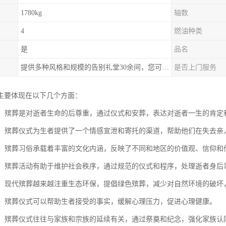
1780kg
轴数
4
燃油种类
是
品名
提供多种风格和规模的告别礼堂30余间，您可以根据需求选择。
是否上门服务
主要体现在以下几个方面：
生命：殡葬是对逝者生命的后尊重，通过仪式和安葬，表达对逝者一生的肯定
寄托：殡葬仪式为生者提供了一个情感宣泄和寄托的渠道，帮助他们在失去
传承：殡葬习俗承载着丰富的文化内涵，反映了不同和地区的价值观、信仰
秩序：殡葬活动有助于维护社会秩序，通过规范的仪式和程序，处理逝者身
环保：现代殡葬越来越注重生态环保，提倡绿色殡葬，减少对自然环境的破
慰藉：殡葬仪式可以帮助生者接受的事实，缓解心理压力，促进心理健康。
延续：殡葬仪式往往与家族和宗族的延续有关，通过祭奠和纪念，强化家族认