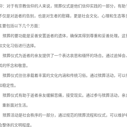
与信仰：对于有宗教信仰的人来说，殡葬仪式是他们信仰实践的一部分，有
不仅是对逝者的告别，也是对生者的慰藉，更是社会文化、心理和生态等
主要包括以下几个方面：
逝者：殡葬的要功能是妥善安置逝者的遗体，确保其得到尊重和妥善处理。
和文化习俗进行选择。
哀思：殡葬仪式为逝者的亲友提供了一个表达哀思和缅怀的场合。通过追悼
其的怀念和敬意。
文化：殡葬仪式往往承载着丰富的文化内涵和传统习俗。通过殡葬活动，可
和稳定性。
慰藉：殡葬仪式有助于逝者亲友缓解悲痛，接受现实。通过参与殡葬活动，
，重新面对生活。
秩序：殡葬活动是社会秩序的一部分，通过规范的殡葬流程和仪式，可以维
会整体的文明程度。