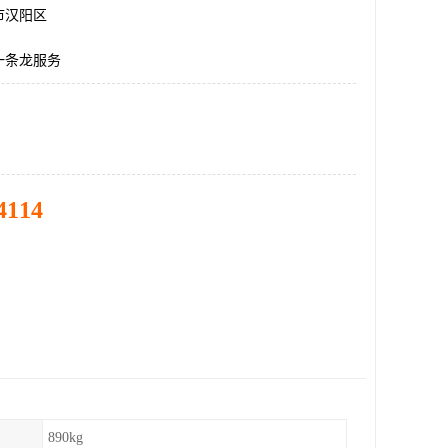
市汉阳区
一条龙服务
4114
890kg