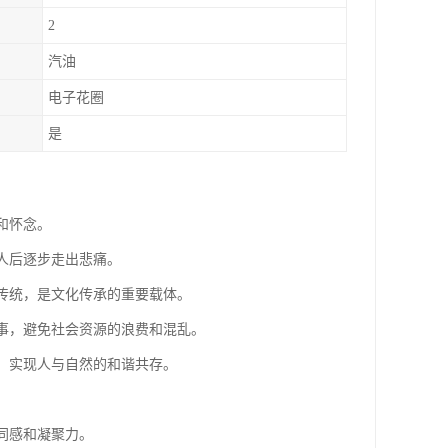
2
汽油
电子花圈
是
和怀念。
亲人后逐步走出悲痛。
和传统，是文化传承的重要载体。
后事，避免社会资源的浪费和混乱。
坏，实现人与自然的和谐共存。
同感和凝聚力。