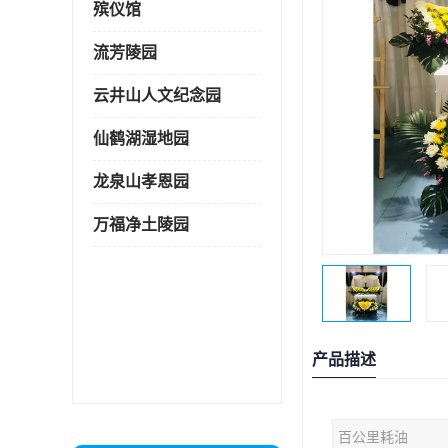
殡仪馆
流芳陵园
云井山人文纪念园
仙鹤湖湿地园
龙泉山孝恩园
万福净土陵园
产品描述
百公里耗油