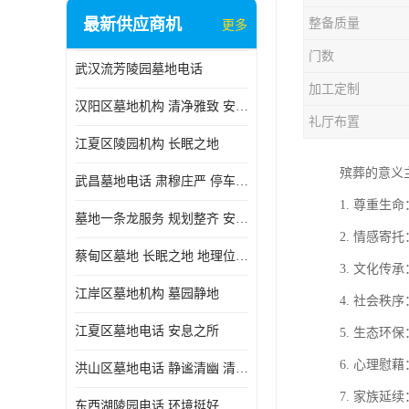
最新供应商机
整备质量
更多
门数
武汉流芳陵园墓地电话
加工定制
汉阳区墓地机构 清净雅致 安息之所
礼厅布置
江夏区陵园机构 长眠之地
殡葬的意义
武昌墓地电话 肃穆庄严 停车方便
1. 尊重
墓地一条龙服务 规划整齐 安息之所
2. 情感
蔡甸区墓地 长眠之地 地理位置好
3. 文化
江岸区墓地机构 墓园静地
4. 社会
江夏区墓地电话 安息之所
5. 生态
6. 心理
洪山区墓地电话 静谧清幽 清净雅致
7. 家族
东西湖陵园电话 环境挺好