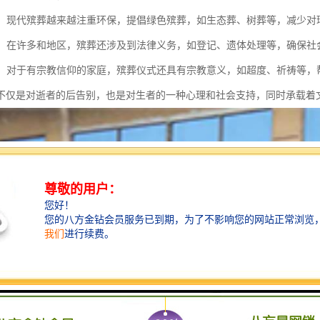
保护：现代殡葬越来越注重环保，提倡绿色殡葬，如生态葬、树葬等，减少
义务：在许多和地区，殡葬还涉及到法律义务，如登记、遗体处理等，确保
意义：对于有宗教信仰的家庭，殡葬仪式还具有宗教意义，如超度、祈祷等
不仅是对逝者的后告别，也是对生者的一种心理和社会支持，同时承载着