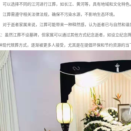
多样：可以选择不同的江河进行江葬，如长江、黄河等，具有地域和文化特色
规范：江葬需遵守相关法律法规，确保不污染水源，不影响生态环境。
安慰：对于逝者家属来说，江葬可能带来一种释然感，认为逝者已与自然和谐
念方式：虽然江葬不设墓碑，但家属可以通过其他方式纪念逝者，如设立纪念
种现代殡葬方式，逐渐被更多人接受，尤其是在提倡环保和节约资源的当