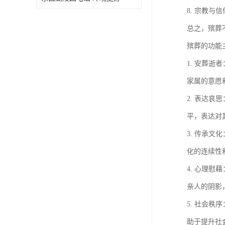
8. 宗教
总之，殡葬
殡葬的功能
1. 安葬
家属的意愿
2. 表达
平，表达对
3. 传承
化的连续性
4. 心理
亲人的阴影
5. 社会
助于提升社