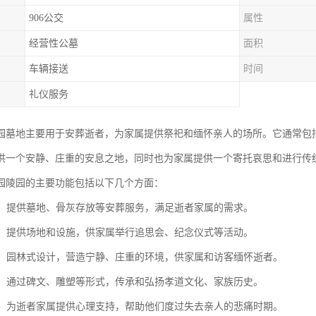
906公交
属性
经营性公墓
面积
车辆接送
时间
礼仪服务
园墓地主要用于安葬逝者，为家属提供祭祀和缅怀亲人的场所。它通常包
供一个安静、庄重的安息之地，同时也为家属提供一个寄托哀思和进行传
园陵园的主要功能包括以下几个方面：
服务：提供墓地、骨灰存放等安葬服务，满足逝者家属的需求。
活动：提供场地和设施，供家属举行追思会、纪念仪式等活动。
美化：园林式设计，营造宁静、庄重的环境，供家属和访客缅怀逝者。
传承：通过碑文、雕塑等形式，传承和弘扬孝道文化、家族历史。
慰藉：为逝者家属提供心理支持，帮助他们度过失去亲人的悲痛时期。