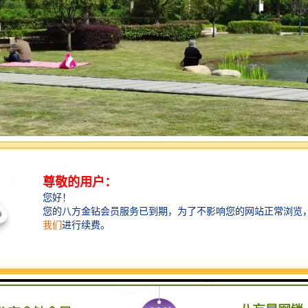
园位于中国湖北省武汉市，是一座集生态安葬、文化传承、纪念缅怀、生
安葬：提供树葬、花葬、草坪葬等多种环保安葬方式，倡导绿色殡葬理念，
传承：通过陵园内的文化设施和活动，传承*传统文化，弘扬孝道精神，促进
缅怀：为逝者提供安息之地，为家属提供缅怀亲人的场所，设有纪念墙、纪
旅游：陵园内环境优美，植被丰富，结合自然景观和人文景观，打造生态旅
服务：提供殡葬礼仪、墓地管理、祭扫服务等服务，满足家属在殡葬过程中的