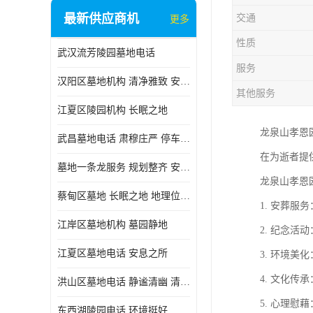
最新供应商机
交通
更多
性质
武汉流芳陵园墓地电话
服务
汉阳区墓地机构 清净雅致 安息之所
其他服务
江夏区陵园机构 长眠之地
龙泉山孝恩
武昌墓地电话 肃穆庄严 停车方便
在为逝者提
墓地一条龙服务 规划整齐 安息之所
龙泉山孝恩
蔡甸区墓地 长眠之地 地理位置好
1. 安葬
江岸区墓地机构 墓园静地
2. 纪念
江夏区墓地电话 安息之所
3. 环境
4. 文化
洪山区墓地电话 静谧清幽 清净雅致
5. 心理
东西湖陵园电话 环境挺好