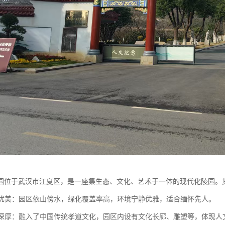
园位于武汉市江夏区，是一座集生态、文化、艺术于一体的现代化陵园。
环境优美：园区依山傍水，绿化覆盖率高，环境宁静优雅，适合缅怀先人。
底蕴深厚：融入了中国传统孝道文化，园区内设有文化长廊、雕塑等，体现人