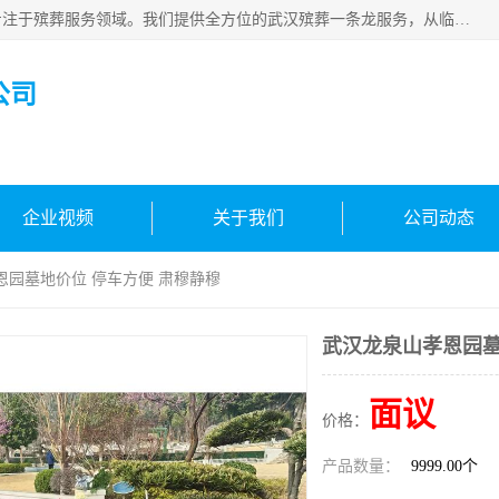
武汉生命之源文化有限公司，秉持着对生命的敬重与关怀，专注于殡葬服务领域。我们提供全方位的武汉殡葬一条龙服务，从临终关怀开始，到后事的妥善处理，每个环节都精心安排。专业团队严格依照规范，为逝者净身、穿衣，庄重地接运遗体，提供优质的遗体整理与妆扮服务。告别仪式策划、火化手续办理以及骨灰安置等事务，也都有专人协助。
公司
企业视频
关于我们
公司动态
恩园墓地价位 停车方便 肃穆静穆
武汉龙泉山孝恩园墓
面议
价格：
产品数量：
9999.00个