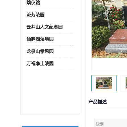
殡仪馆
流芳陵园
云井山人文纪念园
仙鹤湖湿地园
龙泉山孝恩园
万福净土陵园
产品描述
级别