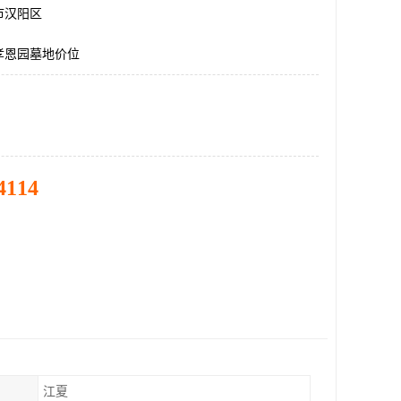
市汉阳区
孝恩园墓地价位
4114
江夏