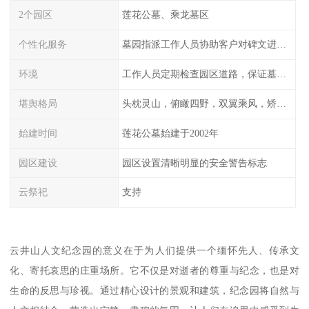
2个园区
莲花公墓、乘龙墓区
个性化服务
墓园指派工作人员协助客户对碑文进行描摹
环境
工作人员定期检查园区道路，保证墓园、墓位间的道路便捷、平整
堪舆格局
头枕灵山，俯瞰四野，双翼乘风，矫首昂视
始建时间
莲花公墓始建于2002年
园区建设
园区设置清晰明显的安全警告标志
云祭祀
支持
云井山人文纪念园的意义在于为人们提供一个缅怀先人、传承文
化、寄托哀思的庄重场所。它不仅是对逝者的尊重与纪念，也是对
生命的反思与珍视。通过精心设计的景观和建筑，纪念园将自然与