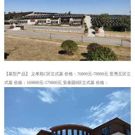
【墓型产品】 义孝苑C区立式墓 价格：76800元-78800元 景秀五区立
式墓 价格：169800元-179800元 安泰园8区立式墓 价格：