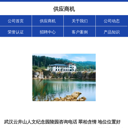
供应商机
公司首页
供应商机
关于我们
公司动态
荣誉认证
招聘中心
客户案例
产品知识
武汉云井山人文纪念园陵园咨询电话 翠柏含情 地位位置好