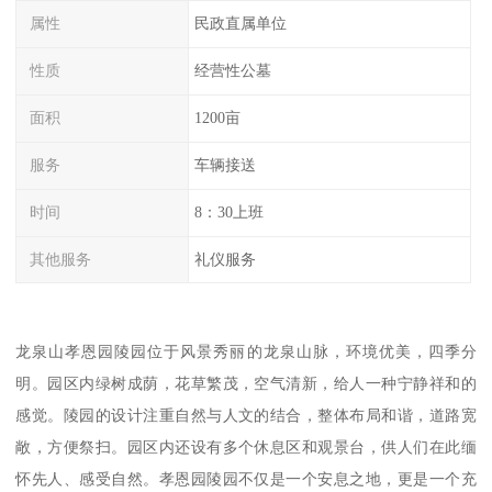
属性
民政直属单位
性质
经营性公墓
面积
1200亩
服务
车辆接送
时间
8：30上班
其他服务
礼仪服务
龙泉山孝恩园陵园位于风景秀丽的龙泉山脉，环境优美，四季分
明。园区内绿树成荫，花草繁茂，空气清新，给人一种宁静祥和的
感觉。陵园的设计注重自然与人文的结合，整体布局和谐，道路宽
敞，方便祭扫。园区内还设有多个休息区和观景台，供人们在此缅
怀先人、感受自然。孝恩园陵园不仅是一个安息之地，更是一个充