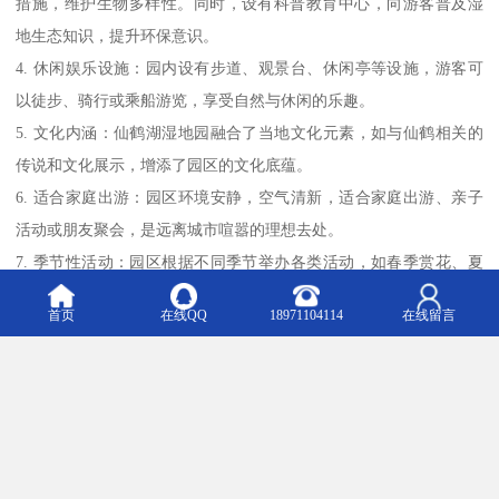
措施，维护生物多样性。同时，设有科普教育中心，向游客普及湿
地生态知识，提升环保意识。
4. 休闲娱乐设施：园内设有步道、观景台、休闲亭等设施，游客可
以徒步、骑行或乘船游览，享受自然与休闲的乐趣。
5. 文化内涵：仙鹤湖湿地园融合了当地文化元素，如与仙鹤相关的
传说和文化展示，增添了园区的文化底蕴。
6. 适合家庭出游：园区环境安静，空气清新，适合家庭出游、亲子
活动或朋友聚会，是远离城市喧嚣的理想去处。
7. 季节性活动：园区根据不同季节举办各类活动，如春季赏花、夏
季观鸟、秋季摄影等，吸引游客在不同时节前来体验。
首页
在线QQ
18971104114
在线留言
总之，仙鹤湖湿地园以其特的湿地景观、丰富的生态资源和多样的
休闲活动，成为自然爱好者和游客的热门目的地。
仙鹤湖湿地园陵园适用范围主要包括以下几类：
1. 个人安葬：适用于个人或家庭成员的骨灰安葬，提供多种墓型选
择，满足不同需求。
2. 家族墓地：适合大家族或希望家族成员集中安葬的家庭，提供较