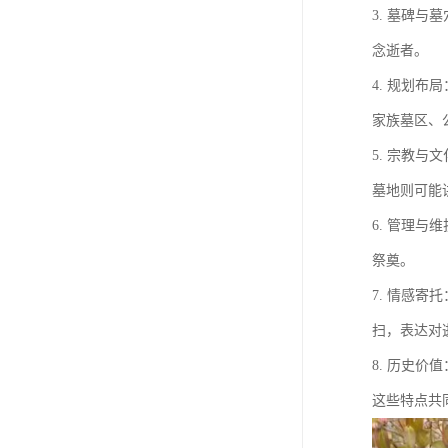
3. 墓碑
念逝者。
4. 规划
家族墓区、
5. 宗教
墓地则可能
6. 管理
祭奠。
7. 情感
扫，表达对
8. 历史
这些特点共