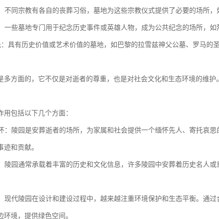
仪式：不同宗教有各自的丧葬习俗，墓地为这些宗教仪式提供了必要的场所
纪念：一些墓地专门用于纪念历史事件或英雄人物，成为公共纪念的场所，
游观光：具有历史价值或艺术价值的墓地，如巴黎的拉雪兹神父公墓、罗马
是多方面的，它不仅是对逝者的尊重，也是对社会文化和生态环境的维护
作用包括以下几个方面：
与缅怀：陵园是安葬逝者的场所，为家属和社会提供一个缅怀先人、寄托哀
事迹和贡献。
传承：陵园通常承载着丰富的历史和文化信息，许多陵园中安葬着历史名人
。
保护：现代陵园在设计和建设过程中，越来越注重环境保护和生态平衡。通
边环境，提供绿色空间。