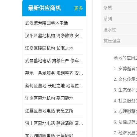
最新供应商机
杂质
更多
系列
武汉流芳陵园墓地电话
湿水性
汉阳区墓地机构 清净雅致 安息之所
抗压强度
江夏区陵园机构 长眠之地
墓地的应用
武昌墓地电话 肃穆庄严 停车方便
1. 安葬
墓地一条龙服务 规划整齐 安息之所
2. 文化
蔡甸区墓地 长眠之地 地理位置好
3. 生态
江岸区墓地机构 墓园静地
4. 社会
江夏区墓地电话 安息之所
5. 心理
6. 法律
洪山区墓地电话 静谧清幽 清净雅致
7. 经济
东西湖陵园电话 环境挺好