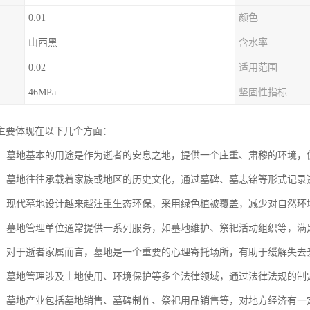
0.01
颜色
山西黑
含水率
0.02
适用范围
46MPa
坚固性指标
主要体现在以下几个方面：
逝者：墓地基本的用途是作为逝者的安息之地，提供一个庄重、肃穆的环境
传承：墓地往往承载着家族或地区的历史文化，通过墓碑、墓志铭等形式记
保护：现代墓地设计越来越注重生态环保，采用绿色植被覆盖，减少对自然
服务：墓地管理单位通常提供一系列服务，如墓地维护、祭祀活动组织等，
慰藉：对于逝者家属而言，墓地是一个重要的心理寄托场所，有助于缓解失
规范：墓地管理涉及土地使用、环境保护等多个法律领域，通过法律法规的
发展：墓地产业包括墓地销售、墓碑制作、祭祀用品销售等，对地方经济有一