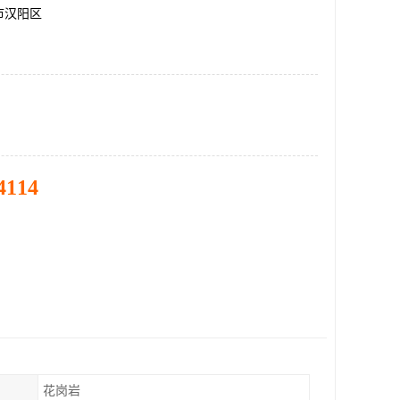
市汉阳区
4114
花岗岩