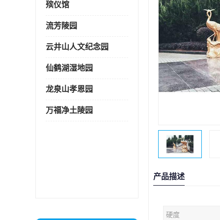
殡仪馆
流芳陵园
云井山人文纪念园
仙鹤湖湿地园
龙泉山孝恩园
万福净土陵园
产品描述
硬度