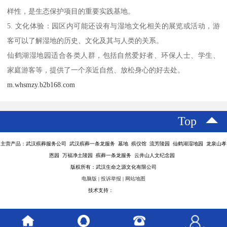
样性，是生态保护项目的重要实践基地。
5. 文化体验：园区内可能还设有与湿地文化相关的展览或活动，游
客可以了解湿地的历史、文化及其与人类的关系。
仙鹤湖湿地园适合各类人群，包括自然爱好者、环保人士、学生、
家庭游客等，提供了一个亲近自然、放松身心的好去处。
m.whsmzy.b2b168.com
Top
主营产品：武汉殡葬服务公司 武汉殡葬一条龙服务 墓地 殡仪馆 流芳陵园 仙鹤湖湿地园 龙泉山孝
恩园 万福净土陵园 殡葬一条龙服务 云井山人文纪念园
版权所有：武汉生命之源文化有限公司
电脑版
|
投诉举报
|
网站地图
技术支持：
八方资源网