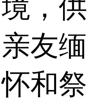
境，供
亲友缅
怀和祭