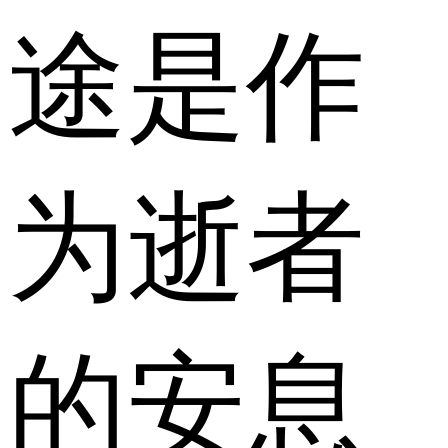
途是作
为逝者
的安息