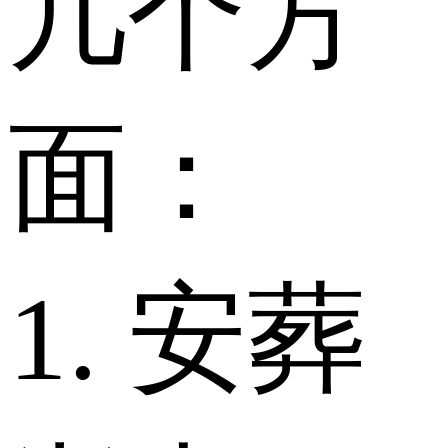
几个方
面：
1. 安葬