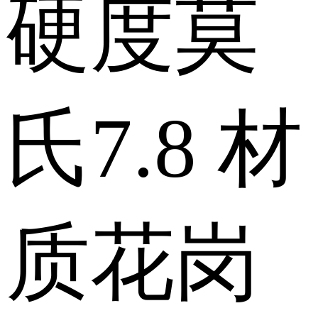
硬度
莫
氏7.8
材
质
花岗