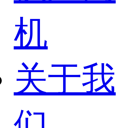
机
关于我
们