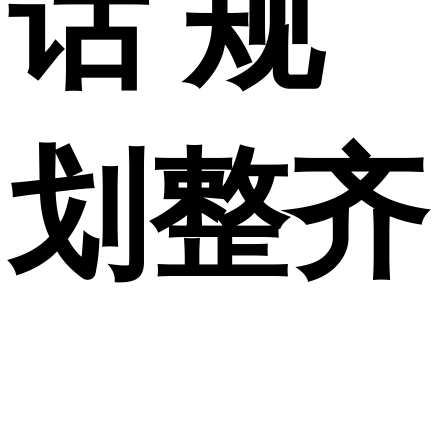
话 规
划整齐