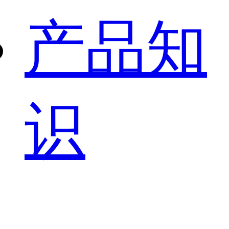
产品知
识