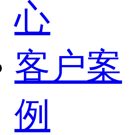
心
客户案
例