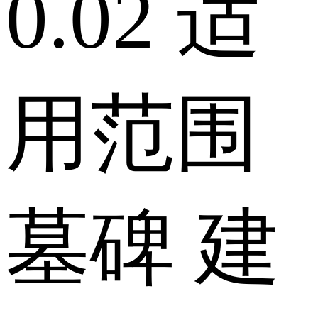
0.02
适
用范围
墓碑 建