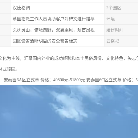
汉唐格调
2个园区
墓园指派工作人员协助客户对碑文进行描摹
环境
头枕灵山，俯瞰四野，双翼乘风，矫首昂视
始建时间
园区设置清晰明显的安全警告标志
云祭祀
文化为主线，汇聚国内外业的成功经验和本土民俗风情、文化特色，矢志
林式陵园。
安泰园6A区立式墓 价格：49800元-51800元 安泰园6C区立式墓 价格：568