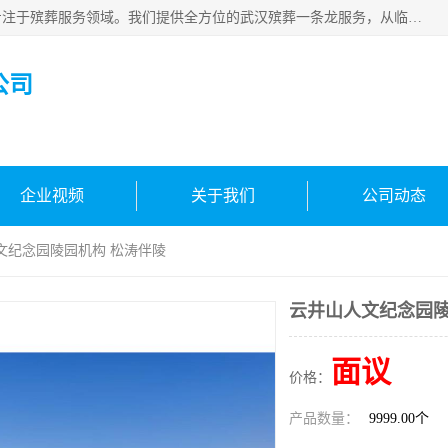
武汉生命之源文化有限公司，秉持着对生命的敬重与关怀，专注于殡葬服务领域。我们提供全方位的武汉殡葬一条龙服务，从临终关怀开始，到后事的妥善处理，每个环节都精心安排。专业团队严格依照规范，为逝者净身、穿衣，庄重地接运遗体，提供优质的遗体整理与妆扮服务。告别仪式策划、火化手续办理以及骨灰安置等事务，也都有专人协助。
公司
企业视频
关于我们
公司动态
文纪念园陵园机构 松涛伴陵
云井山人文纪念园陵
面议
价格：
产品数量：
9999.00个