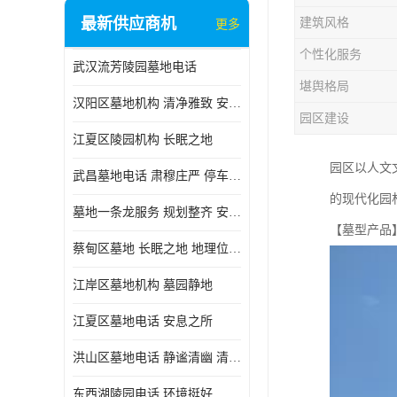
最新供应商机
建筑风格
更多
个性化服务
武汉流芳陵园墓地电话
堪舆格局
汉阳区墓地机构 清净雅致 安息之所
园区建设
江夏区陵园机构 长眠之地
园区以人文
武昌墓地电话 肃穆庄严 停车方便
的现代化园
墓地一条龙服务 规划整齐 安息之所
【墓型产品】 
蔡甸区墓地 长眠之地 地理位置好
江岸区墓地机构 墓园静地
江夏区墓地电话 安息之所
洪山区墓地电话 静谧清幽 清净雅致
东西湖陵园电话 环境挺好