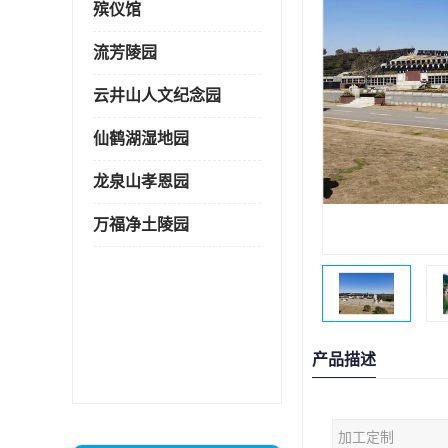
殡仪馆
流芳陵园
云井山人文纪念园
仙鹤湖湿地园
龙泉山孝恩园
万福净土陵园
产品描述
加工定制