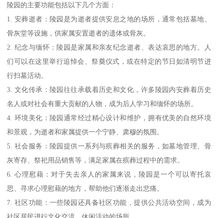
陵园的主要功能包括以下几个方面：
1. 安葬逝者：陵园是为逝者提供安息之地的场所，通常包括墓地、
骨灰堂等设施，供家属安置逝者的遗体或骨灰。
2. 纪念与缅怀：陵园是家属和亲友纪念逝者、表达哀思的地方。人
们可以在这里举行追悼会、祭奠仪式，或在特定的节日如清明节进
行扫墓活动。
3. 文化传承：陵园往往承载着历史和文化，许多陵园内安葬着历史
名人或对社会有重大贡献的人物，成为后人学习和缅怀的场所。
4. 环境美化：陵园通常经过精心设计和维护，拥有优美的自然环境
和景观，为逝者和家属提供一个宁静、肃穆的氛围。
5. 社会服务：陵园提供一系列与殡葬相关的服务，如墓地管理、骨
灰寄存、祭祀用品销售等，满足家属在殡葬过程中的需求。
6. 心理慰藉：对于失去亲人的家属来说，陵园是一个可以寄托哀
思、寻求心理慰藉的地方，帮助他们逐渐走出悲痛。
7. 社区功能：一些陵园还具备社区功能，提供公共活动空间，成为
社区居民进行文化交流、休闲活动的场所。