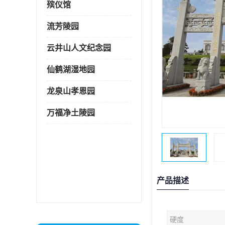
殡仪馆
流芳陵园
云井山人文纪念园
仙鹤湖湿地园
龙泉山孝恩园
万福净土陵园
产品描述
硬度