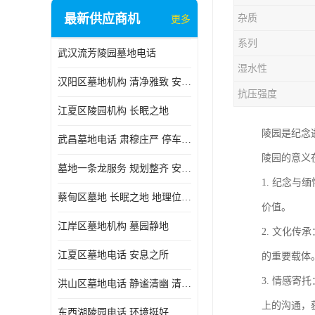
最新供应商机
杂质
更多
系列
武汉流芳陵园墓地电话
湿水性
汉阳区墓地机构 清净雅致 安息之所
抗压强度
江夏区陵园机构 长眠之地
陵园是纪念
武昌墓地电话 肃穆庄严 停车方便
陵园的意义
墓地一条龙服务 规划整齐 安息之所
1. 纪念
蔡甸区墓地 长眠之地 地理位置好
价值。
江岸区墓地机构 墓园静地
2. 文化
江夏区墓地电话 安息之所
的重要载体
3. 情感
洪山区墓地电话 静谧清幽 清净雅致
上的沟通，
东西湖陵园电话 环境挺好