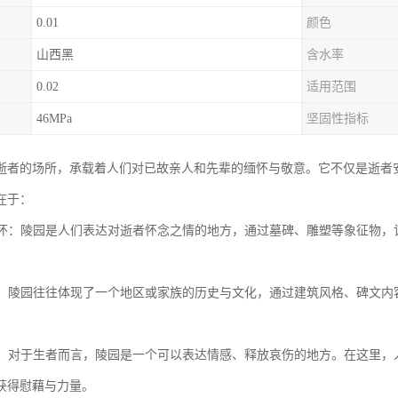
0.01
颜色
山西黑
含水率
0.02
适用范围
46MPa
坚固性指标
逝者的场所，承载着人们对已故亲人和先辈的缅怀与敬意。它不仅是逝者
在于：
与缅怀：陵园是人们表达对逝者怀念之情的地方，通过墓碑、雕塑等象征物
传承：陵园往往体现了一个地区或家族的历史与文化，通过建筑风格、碑文
。
寄托：对于生者而言，陵园是一个可以表达情感、释放哀伤的地方。在这里
获得慰藉与力量。