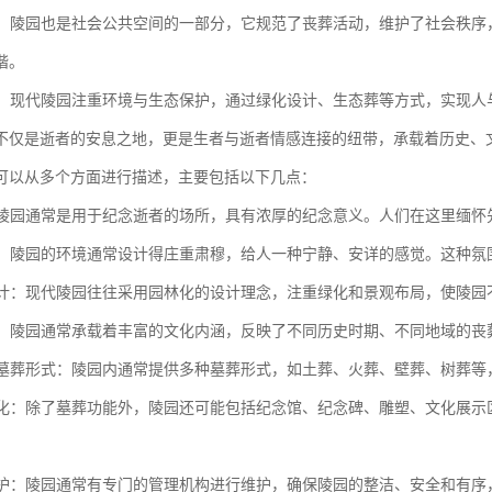
功能：陵园也是社会公共空间的一部分，它规范了丧葬活动，维护了社会秩
谐。
意义：现代陵园注重环境与生态保护，通过绿化设计、生态葬等方式，实现
不仅是逝者的安息之地，更是生者与逝者情感连接的纽带，承载着历史、
可以从多个方面进行描述，主要包括以下几点：
性：陵园通常是用于纪念逝者的场所，具有浓厚的纪念意义。人们在这里缅
肃穆：陵园的环境通常设计得庄重肃穆，给人一种宁静、安详的感觉。这种
化设计：现代陵园往往采用园林化的设计理念，注重绿化和景观布局，使陵
内涵：陵园通常承载着丰富的文化内涵，反映了不同历史时期、不同地域的
化的墓葬形式：陵园内通常提供多种墓葬形式，如土葬、火葬、壁葬、树葬
多样化：除了墓葬功能外，陵园还可能包括纪念馆、纪念碑、雕塑、文化展
和维护：陵园通常有专门的管理机构进行维护，确保陵园的整洁、安全和有