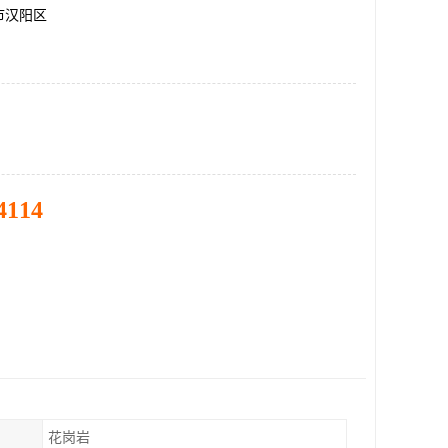
市汉阳区
4114
花岗岩