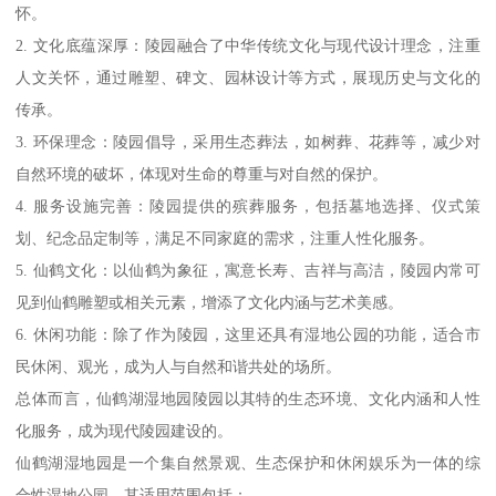
怀。
2. 文化底蕴深厚：陵园融合了中华传统文化与现代设计理念，注重
人文关怀，通过雕塑、碑文、园林设计等方式，展现历史与文化的
传承。
3. 环保理念：陵园倡导，采用生态葬法，如树葬、花葬等，减少对
自然环境的破坏，体现对生命的尊重与对自然的保护。
4. 服务设施完善：陵园提供的殡葬服务，包括墓地选择、仪式策
划、纪念品定制等，满足不同家庭的需求，注重人性化服务。
5. 仙鹤文化：以仙鹤为象征，寓意长寿、吉祥与高洁，陵园内常可
见到仙鹤雕塑或相关元素，增添了文化内涵与艺术美感。
6. 休闲功能：除了作为陵园，这里还具有湿地公园的功能，适合市
民休闲、观光，成为人与自然和谐共处的场所。
总体而言，仙鹤湖湿地园陵园以其特的生态环境、文化内涵和人性
化服务，成为现代陵园建设的。
仙鹤湖湿地园是一个集自然景观、生态保护和休闲娱乐为一体的综
合性湿地公园。其适用范围包括：