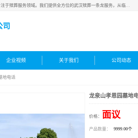
武汉生命之源文化有限公司，秉持着对生命的敬重与关怀，专注于殡葬服务领域。我们提供全方位的武汉殡葬一条龙服务，从临终关怀开始，到后事的妥善处理，每个环节都精心安排。专业团队严格依照规范，为逝者净身、穿衣，庄重地接运遗体，提供优质的遗体整理与妆扮服务。告别仪式策划、火化手续办理以及骨灰安置等事务，也都有专人协助。
公司
企业视频
关于我们
公司动态
墓地电话
龙泉山孝恩园墓地
面议
价格：
产品数量：
9999.00个