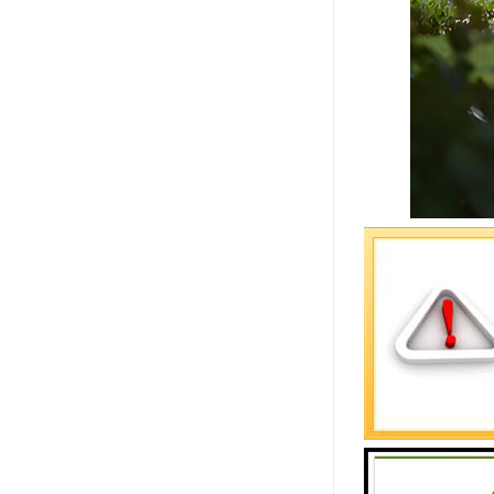
龙泉山孝恩
1. 安葬
2. 纪念
3. 环境
4. 文化
5. 心理