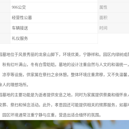
906公交
属性
经营性公墓
面积
车辆接送
时间
礼仪服务
园墓地位于风景秀丽的龙泉山脚下，环境优美，宁静祥和。园区内绿树成
，秋有红叶满山，冬有白雪皑皑。墓地的设计注重自然与人文的和谐统一
、凉亭等设施，供家属在祭扫之余休憩。整体环境庄重肃穆，又不失温馨
亲人的理想场所。
园墓地的主要功能是为逝者提供安息之地，同时为家属提供祭奠和缅怀亲
安葬、祭扫和悼念活动。此外，孝恩园还可能提供相关的殡葬服务，如墓
。园区环境通常注重宁静与庄重，营造出适合缅怀的氛围。