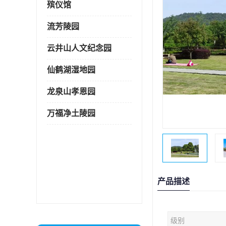
殡仪馆
流芳陵园
云井山人文纪念园
仙鹤湖湿地园
龙泉山孝恩园
万福净土陵园
产品描述
级别