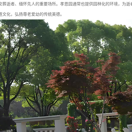
安葬逝者、缅怀先人的重要场所。孝恩园通常也提供园林化的环境，为逝
道文化，弘扬尊老爱幼的传统美德。