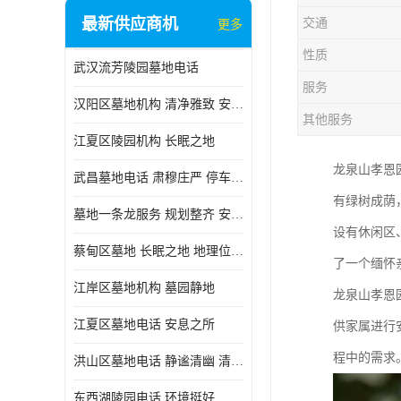
最新供应商机
交通
更多
性质
武汉流芳陵园墓地电话
服务
汉阳区墓地机构 清净雅致 安息之所
其他服务
江夏区陵园机构 长眠之地
龙泉山孝恩
武昌墓地电话 肃穆庄严 停车方便
有绿树成荫
墓地一条龙服务 规划整齐 安息之所
设有休闲区
蔡甸区墓地 长眠之地 地理位置好
了一个缅怀
江岸区墓地机构 墓园静地
龙泉山孝恩
江夏区墓地电话 安息之所
供家属进行
程中的需求
洪山区墓地电话 静谧清幽 清净雅致
东西湖陵园电话 环境挺好