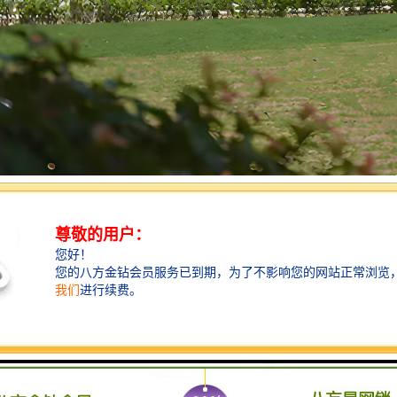
园陵园的主要功能包括以下几个方面：
服务：提供墓地、骨灰存放等安葬服务，满足逝者家属的需求。
活动：提供场地和设施，供家属举行追思会、纪念仪式等活动。
美化：园林式设计，营造宁静、庄重的环境，供家属和访客缅怀逝者。
传承：通过碑文、雕塑等形式，传承和弘扬孝道文化、家族历史。
慰藉：为逝者家属提供心理支持，帮助他们度过失去亲人的悲痛时期。