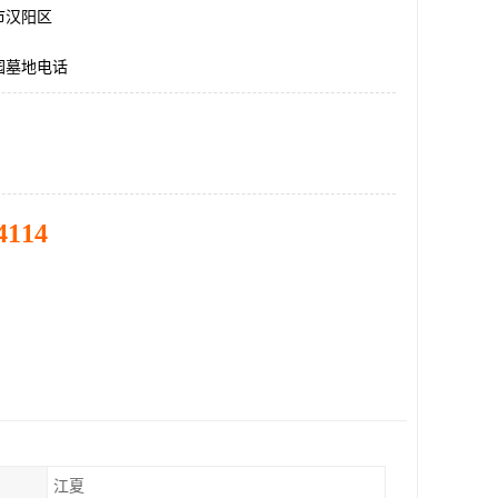
市汉阳区
园墓地电话
4114
江夏