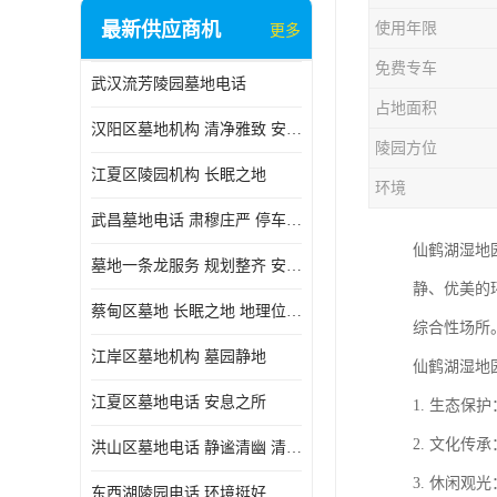
最新供应商机
使用年限
更多
免费专车
武汉流芳陵园墓地电话
占地面积
汉阳区墓地机构 清净雅致 安息之所
陵园方位
江夏区陵园机构 长眠之地
环境
武昌墓地电话 肃穆庄严 停车方便
仙鹤湖湿地
墓地一条龙服务 规划整齐 安息之所
静、优美的
蔡甸区墓地 长眠之地 地理位置好
综合性场所
江岸区墓地机构 墓园静地
仙鹤湖湿地
江夏区墓地电话 安息之所
1. 生态
2. 文化
洪山区墓地电话 静谧清幽 清净雅致
3. 休闲
东西湖陵园电话 环境挺好