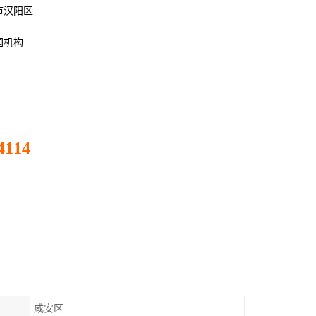
市汉阳区
园机构
4114
咸安区