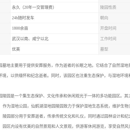
永久（20年一交管理费）
陵园性质
24h随时发车
朝向
1800余亩
开盘时间
武汉以南、咸宁以北
工作时间
优美
墓型
园墓地主要用于提供安葬服务，作为逝者的长眠之地。它结合了自然湿地
环境，以供缅怀和纪念逝者。同时，该园区也注重生态保护，与湿地环境
。
园陵园是一个集生态保护、文化传承和休闲观光于一体的多功能园区。其
保护：作为湿地公园，仙鹤湖湿地园陵园致力于保护湿地生态系统，维护生
传承：陵园部分用于安葬逝者，传承传统文化和礼仪，同时通过园林设计和纪
观光：园区内设有优美的自然景观和人文景观，供游客休闲游览，享受自然风