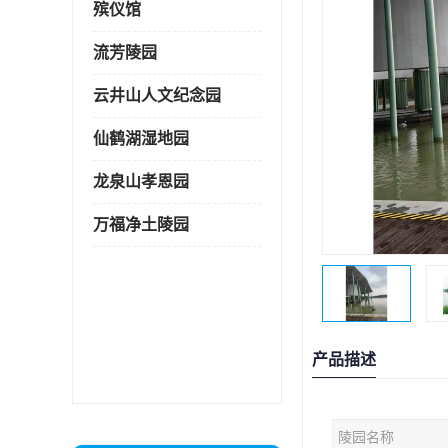
殡仪馆
流芳陵园
云井山人文纪念园
仙鹤湖湿地园
龙泉山孝恩园
万福净土陵园
产品描述
陵园名称