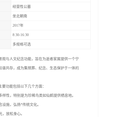
经营性公墓
坐北朝南
2017年
8:30-16:30
多规格可选
景观与人文纪念功能，旨在为逝者家属提供一个宁
和谐共存，成为集殡葬、纪念、生态保护于一体的
主要功能包括以下几个方面：
物多样性，特别是为珍稀鸟类如仙鹤提供栖息地。
念设施，弘扬*传统文化。
光，放松身心。