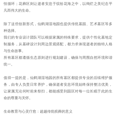
恒循环；花葬区则让逝者安息于缤纷花海之中，以绚烂之美纪念平
凡而伟大的生命。
除了这些创新形式，仙鹤湖湿地园也提供传统墓园、艺术墓区等多
种选择。
我们的专业设计团队可以根据家属的特殊要求，提供个性化墓地定
制服务，从墓碑设计到周边景观搭配，都力求体现逝者的独特人格
与生命故事。
所有墓区都遵循生态原则进行规划建设，确保与周围自然环境和谐
统一。
值得一提的是，仙鹤湖湿地园的所有墓区都提供专业的后续维护服
务，由专人负责日常养护，确保逝者安息环境始终保持整洁优美，
让家属无论何时前来祭扫，都能感受到园区对每一位长眠于此的生
命的尊重与关怀。
生命教育与心灵疗愈：超越传统殡葬的意义