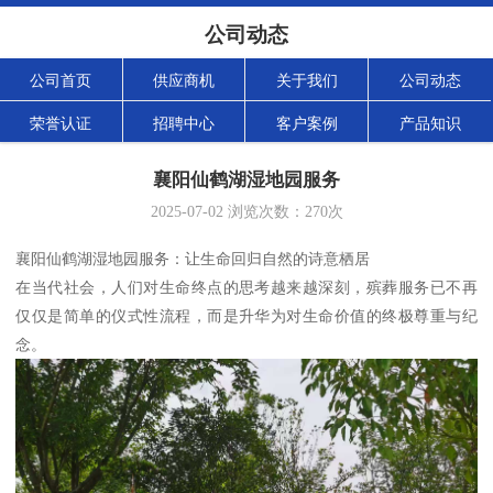
公司动态
公司首页
供应商机
关于我们
公司动态
荣誉认证
招聘中心
客户案例
产品知识
襄阳仙鹤湖湿地园服务
2025-07-02
浏览次数：
270
次
襄阳仙鹤湖湿地园服务：让生命回归自然的诗意栖居
在当代社会，人们对生命终点的思考越来越深刻，殡葬服务已不再
仅仅是简单的仪式性流程，而是升华为对生命价值的终极尊重与纪
念。