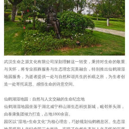
武汉生命之源文化有限公司深刻理解这一转变，秉持对生命的敬重
与关怀，将专业殡葬服务与生态理念完美融合，特别推出仙鹤湖湿
地园服务，为逝者提供一处与自然和谐共生的长眠之所，为生者创
造一处寄托哀思、感悟生命的诗意空间。
仙鹤湖湿地园：自然与人文交融的生命纪念地
仙鹤湖湿地园坐落于湖北咸宁梓山湖生态科技新城，毗邻斧头湖，
由泰康集团倾力打造，占地1800余亩。
园区以"湿地+生命文化"为核心理念，巧妙规划仙鹤栖息区、生态湿
地景观和人文纪念园三大板块，实现了自然生态与人文关怀的深度