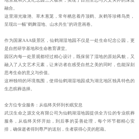
融合。
这里湖光潋滟、草木葱茏，常年栖息着丹顶鹤、灰鹤等珍稀鸟类，
呈现出一幅"鹤舞湿地、山水共生"的诗意画卷。
作为国家AAA级景区，仙鹤湖湿地园不仅是一处生命纪念公园，更
是自然研学基地和生命教育课堂。
园区内每一处景观都经过精心设计，既保留了湿地的原始风貌，又
融入了人文艺术元素，让来访者在感受自然之美的同时，也能深刻
思考生命的意义与价值。
这种独特的环境氛围，使得仙鹤湖湿地园成为湖北地区独具特色的
生态殡葬选择。
全方位专业服务：从临终关怀到长眠安息
武汉生命之源文化有限公司为仙鹤湖湿地园提供全方位的专业殡葬
服务，从临终关怀开始，到后事的妥善处理，每个环节都精心安
排，确保逝者得到尊严的送别，生者获得心灵的慰藉。