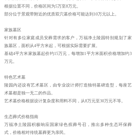
根据位置不同，价格区间为5万至8万元。
部分位于景观带附近的优质双穴墓价格可能达到10万元以上。
家族墓区
针对有多位家庭成员安葬需求的客户，万福净土陵园特别规划了家
族墓区，面积从4平方米起，可根据实际需要扩展。
基础4平方米家族墓起价约15万元，每增加1平方米面积价格增加约3
万元。
特色艺术墓
陵园内还设有艺术墓区，由专业设计师打造独特墓碑造型，每座艺
术墓都是独一无二的作品。
艺术墓价格根据设计复杂度和用料不同，从8万元至30万元不等。
生态葬式价格指南
万福净土陵园积极响应国家绿色殡葬号召，推出多种生态环保葬
式，价格相对传统墓葬更为亲民。