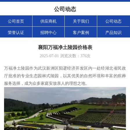
公司动态
公司首页
供应商机
关于我们
公司动态
荣誉认证
招聘中心
客户案例
产品知识
襄阳万福净土陵园价格表
2025-07-01
浏览次数：
376
次
万福净土陵园作为武汉新洲区阳逻经济开发区内一处经湖北省民政
厅批准的专业生态园林式陵园，以其优美的自然环境和丰富的殡葬
服务选择，成为众多家庭安放亲人的理想之地。