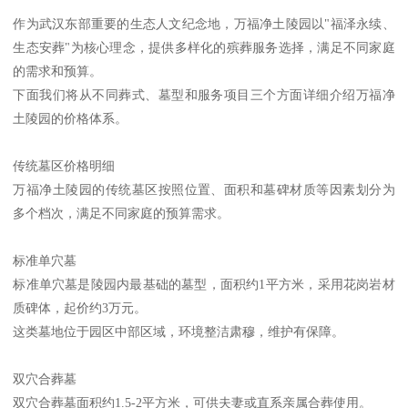
作为武汉东部重要的生态人文纪念地，万福净土陵园以"福泽永续、
生态安葬"为核心理念，提供多样化的殡葬服务选择，满足不同家庭
的需求和预算。
下面我们将从不同葬式、墓型和服务项目三个方面详细介绍万福净
土陵园的价格体系。
传统墓区价格明细
万福净土陵园的传统墓区按照位置、面积和墓碑材质等因素划分为
多个档次，满足不同家庭的预算需求。
标准单穴墓
标准单穴墓是陵园内最基础的墓型，面积约1平方米，采用花岗岩材
质碑体，起价约3万元。
这类墓地位于园区中部区域，环境整洁肃穆，维护有保障。
双穴合葬墓
双穴合葬墓面积约1.5-2平方米，可供夫妻或直系亲属合葬使用。