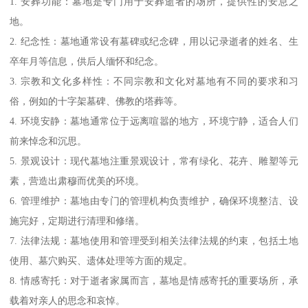
1. 安葬功能：墓地是专门用于安葬逝者的场所，提供性的安息之
地。
2. 纪念性：墓地通常设有墓碑或纪念碑，用以记录逝者的姓名、生
卒年月等信息，供后人缅怀和纪念。
3. 宗教和文化多样性：不同宗教和文化对墓地有不同的要求和习
俗，例如的十字架墓碑、佛教的塔葬等。
4. 环境安静：墓地通常位于远离喧嚣的地方，环境宁静，适合人们
前来悼念和沉思。
5. 景观设计：现代墓地注重景观设计，常有绿化、花卉、雕塑等元
素，营造出肃穆而优美的环境。
6. 管理维护：墓地由专门的管理机构负责维护，确保环境整洁、设
施完好，定期进行清理和修缮。
7. 法律法规：墓地使用和管理受到相关法律法规的约束，包括土地
使用、墓穴购买、遗体处理等方面的规定。
8. 情感寄托：对于逝者家属而言，墓地是情感寄托的重要场所，承
载着对亲人的思念和哀悼。