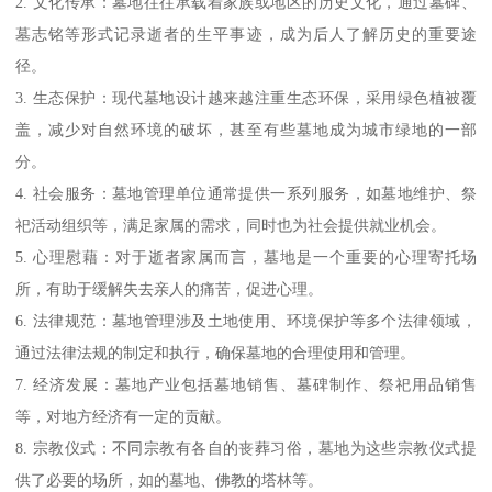
2. 文化传承：墓地往往承载着家族或地区的历史文化，通过墓碑、
墓志铭等形式记录逝者的生平事迹，成为后人了解历史的重要途
径。
3. 生态保护：现代墓地设计越来越注重生态环保，采用绿色植被覆
盖，减少对自然环境的破坏，甚至有些墓地成为城市绿地的一部
分。
4. 社会服务：墓地管理单位通常提供一系列服务，如墓地维护、祭
祀活动组织等，满足家属的需求，同时也为社会提供就业机会。
5. 心理慰藉：对于逝者家属而言，墓地是一个重要的心理寄托场
所，有助于缓解失去亲人的痛苦，促进心理。
6. 法律规范：墓地管理涉及土地使用、环境保护等多个法律领域，
通过法律法规的制定和执行，确保墓地的合理使用和管理。
7. 经济发展：墓地产业包括墓地销售、墓碑制作、祭祀用品销售
等，对地方经济有一定的贡献。
8. 宗教仪式：不同宗教有各自的丧葬习俗，墓地为这些宗教仪式提
供了必要的场所，如的墓地、佛教的塔林等。