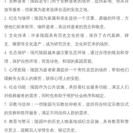
1. 安葬逝者：陵园是专门用于安葬逝者的场所，提供墓地、骨灰存
放等服务，供家属为逝者选择合适的安息之地。
2. 纪念与缅怀：陵园为家属和亲友提供一个庄重、肃穆的环境，方
便他们前来祭拜、缅怀逝者，表达对逝者的思念和敬意。
3. 文化传承：许多陵园具有历史文化价值，保存了古代墓葬、碑
文、雕塑等文化遗产，成为研究历史、文化和艺术的场所。
4. 生态保护：现代陵园越来越注重生态环保，通过合理的规划和管
理，保护自然环境，营造绿色、和谐的墓园景观。
5. 心理慰藉：陵园为逝者家属提供一个寄托哀思的场所，帮助他们
缓解失去亲人的痛苦，获得心理上的安慰。
6. 社会功能：陵园作为公共设施，承担着社会服务功能，满足人们
对殡葬服务的需求，同时也有助于维护社会秩序和稳定。
7. 宗教与信仰：一些陵园与宗教信仰相关，提供符合特定宗教仪式
的安葬和祭拜服务，满足不同信仰人群的需求。
8. 教育与警示：陵园中的历史人物墓地或纪念设施，具有教育和警
示意义，提醒后人珍惜生命、铭记历史。