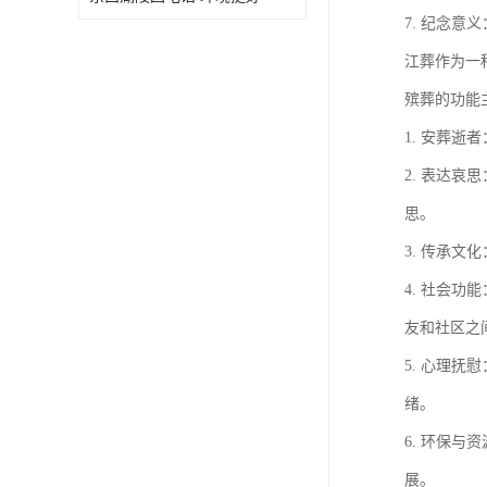
7. 纪念
江葬作为一
殡葬的功能
1. 安葬
2. 表达
思。
3. 传承
4. 社会
友和社区之
5. 心理
绪。
6. 环保
展。