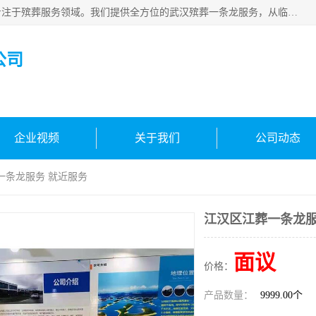
武汉生命之源文化有限公司，秉持着对生命的敬重与关怀，专注于殡葬服务领域。我们提供全方位的武汉殡葬一条龙服务，从临终关怀开始，到后事的妥善处理，每个环节都精心安排。专业团队严格依照规范，为逝者净身、穿衣，庄重地接运遗体，提供优质的遗体整理与妆扮服务。告别仪式策划、火化手续办理以及骨灰安置等事务，也都有专人协助。
公司
企业视频
关于我们
公司动态
一条龙服务 就近服务
江汉区江葬一条龙服
面议
价格：
产品数量：
9999.00个