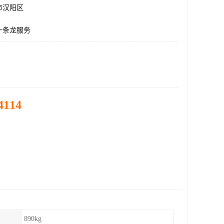
市汉阳区
一条龙服务
4114
890kg