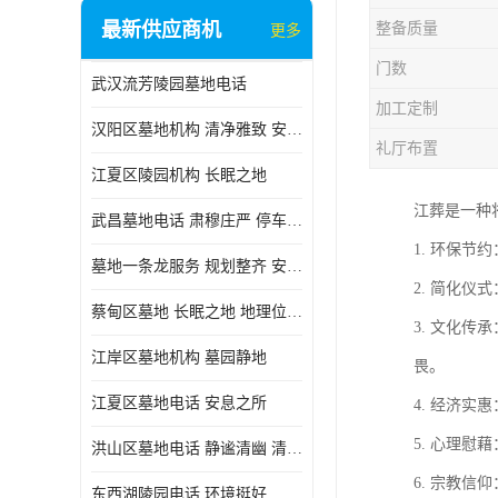
最新供应商机
整备质量
更多
门数
武汉流芳陵园墓地电话
加工定制
汉阳区墓地机构 清净雅致 安息之所
礼厅布置
江夏区陵园机构 长眠之地
江葬是一种
武昌墓地电话 肃穆庄严 停车方便
1. 环保
墓地一条龙服务 规划整齐 安息之所
2. 简化
蔡甸区墓地 长眠之地 地理位置好
3. 文化
江岸区墓地机构 墓园静地
畏。
江夏区墓地电话 安息之所
4. 经济
5. 心理
洪山区墓地电话 静谧清幽 清净雅致
6. 宗教
东西湖陵园电话 环境挺好