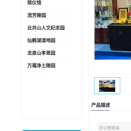
殡仪馆
流芳陵园
云井山人文纪念园
仙鹤湖湿地园
龙泉山孝恩园
万福净土陵园
产品描述
百公里耗油