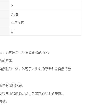
2
汽油
电子花圈
是
理念，尤其适合土地资源紧张的地区。
约的家属。
与自然融为一体，体现了对生命的尊重和对自然的敬
条件有限的家庭。
者获得自由和解脱，给生者带来心理上的安慰。
习俗。