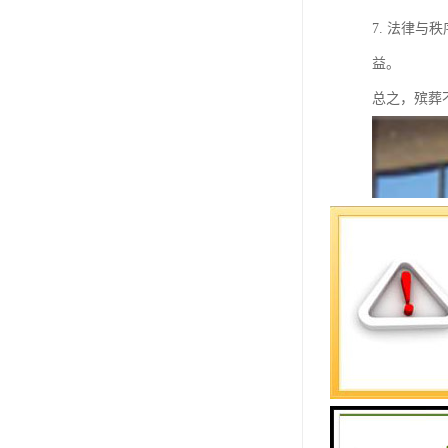
7. 法律
益。
总之，殡葬