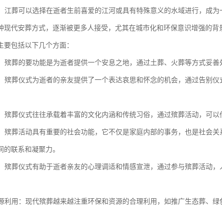
意义：江葬可以选择在逝者生前喜爱的江河或具有特殊意义的水域进行，成
种现代安葬方式，逐渐被更多人接受，尤其在城市化和环保意识增强的背
主要包括以下几个方面：
逝者：殡葬的要功能是为逝者提供一个安息之地，通过土葬、火葬等方式妥
哀思：殡葬仪式为逝者的亲友提供了一个表达哀思和怀念的机会，通过告别
文化：殡葬仪式往往承载着丰富的文化内涵和传统习俗，通过殡葬活动，可
功能：殡葬活动具有重要的社会功能，它不仅是家庭内部的事务，也是社会
间的联系和凝聚力。
抚慰：殡葬仪式有助于逝者亲友的心理调适和情感宣泄，通过参与殡葬活动
与资源利用：现代殡葬越来越注重环保和资源的合理利用，如推广生态葬、