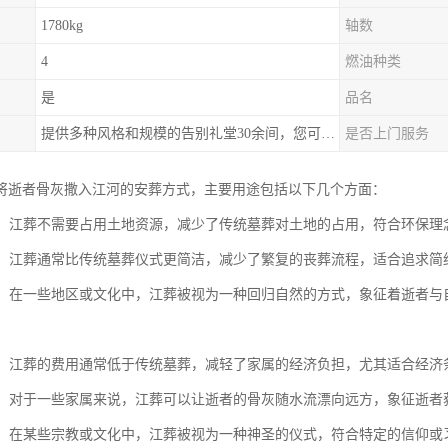
1780kg
轴数
4
燃油种类
是
品名
提供多种风格和规模的告别礼堂30余间，您可以根据需求选择。
是否上门服务
将逝者骨灰撒入江河的安葬方式，主要用途包括以下几个方面：
节约：江葬不需要占用土地资源，减少了传统墓葬对土地的占用，符合环保
仪式：江葬通常比传统墓葬仪式更简洁，减少了繁复的丧葬流程，适合追求简
传承：在一些地区或文化中，江葬被视为一种回归自然的方式，象征着逝者
实惠：江葬的费用通常低于传统墓葬，减轻了家属的经济负担，尤其适合经济
慰藉：对于一些家属来说，江葬可以让逝者的骨灰随水流漂向远方，象征逝
信仰：在某些宗教或文化中，江葬被视为一种神圣的仪式，符合特定的信仰或