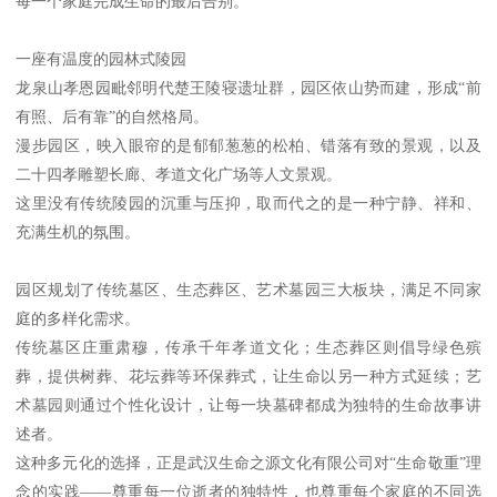
每一个家庭完成生命的最后告别。
一座有温度的园林式陵园
龙泉山孝恩园毗邻明代楚王陵寝遗址群，园区依山势而建，形成“前
有照、后有靠”的自然格局。
漫步园区，映入眼帘的是郁郁葱葱的松柏、错落有致的景观，以及
二十四孝雕塑长廊、孝道文化广场等人文景观。
这里没有传统陵园的沉重与压抑，取而代之的是一种宁静、祥和、
充满生机的氛围。
园区规划了传统墓区、生态葬区、艺术墓园三大板块，满足不同家
庭的多样化需求。
传统墓区庄重肃穆，传承千年孝道文化；生态葬区则倡导绿色殡
葬，提供树葬、花坛葬等环保葬式，让生命以另一种方式延续；艺
术墓园则通过个性化设计，让每一块墓碑都成为独特的生命故事讲
述者。
这种多元化的选择，正是武汉生命之源文化有限公司对“生命敬重”理
念的实践——尊重每一位逝者的独特性，也尊重每个家庭的不同选