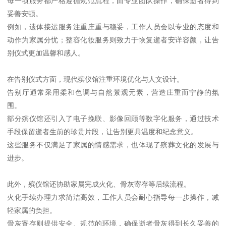
每一项服务都严格遵循规范流程，由专业团队操作，确保逝者得到
妥善安顿。
例如，遗体接运服务注重庄重与稳妥，工作人员会以专业的态度和
动作为家属分忧；整容化妆服务则致力于恢复逝者安详容颜，让告
别仪式更加温馨和感人。
在告别仪式方面，现代殡仪馆注重环境优化与人文设计。
告别厅通常采用柔和色调与自然景观元素，营造庄重而宁静的氛
围。
部分殡仪馆还引入了电子挽联、影像回顾等数字化服务，通过技术
手段保留逝者生前的珍贵片段，让告别更具温度和纪念意义。
这些服务不仅满足了家属的情感需求，也体现了殡葬文化的发展与
进步。
此外，殡仪馆还协助家属完成火化、骨灰寄存等后续流程。
火化手续办理力求简洁高效，工作人员会耐心指导每一步操作，减
轻家属的负担。
骨灰寄存则提供安全、规范的环境，确保逝者骨灰得到长久妥善的