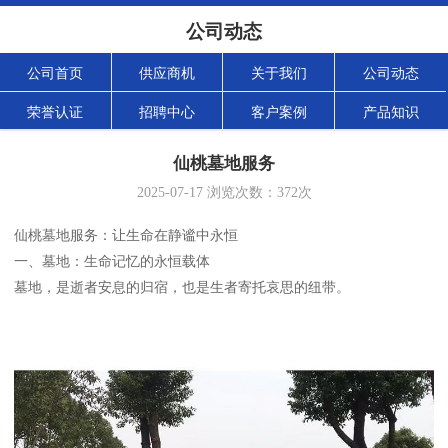
公司动态
公司首页
供应商机
关于我们
公司动态
荣誉认证
招聘中心
客户案例
产品知识
仙桃墓地服务
2025-07-17
浏览次数：
372
次
仙桃墓地服务：让生命在静谧中永恒
一、墓地：生命记忆的永恒载体
墓地，是逝者安息的归宿，也是生者寄托哀思的纽带。