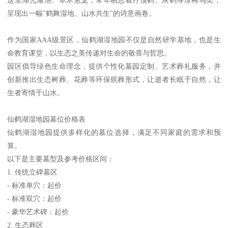
呈现出一幅"鹤舞湿地、山水共生"的诗意画卷。
作为国家AAA级景区，仙鹤湖湿地园不仅是自然研学基地，也是生
命教育课堂，以生态之美传递对生命的敬畏与哲思。
园区倡导绿色生命理念，提供个性化墓园定制、艺术葬礼服务，并
创新推出生态树葬、花葬等环保殡葬形式，让逝者长眠于自然，让
生者寄情于山水。
仙鹤湖湿地园墓位价格表
仙鹤湖湿地园提供多样化的墓位选择，满足不同家庭的需求和预
算。
以下是主要墓型及参考价格区间：
1. 传统立碑墓区
- 标准单穴：起价
- 标准双穴：起价
- 豪华艺术碑：起价
2. 生态葬区