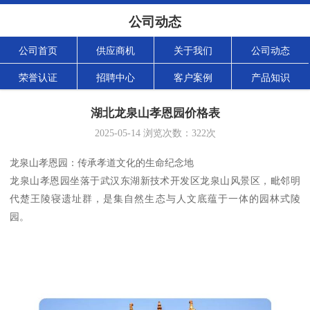
公司动态
公司首页
供应商机
关于我们
公司动态
荣誉认证
招聘中心
客户案例
产品知识
湖北龙泉山孝恩园价格表
2025-05-14
浏览次数：
322
次
龙泉山孝恩园：传承孝道文化的生命纪念地
龙泉山孝恩园坐落于武汉东湖新技术开发区龙泉山风景区，毗邻明
代楚王陵寝遗址群，是集自然生态与人文底蕴于一体的园林式陵
园。