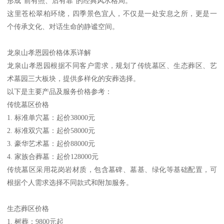
形成"前有照、后有靠"的经典风水格局。
这里苍松翠柏环绕，四季景色宜人，不仅是一处安息之所，更是一
个传承文化、对话生命的静谧空间。
龙泉山孝恩园价格体系详解
龙泉山孝恩园根据不同客户需求，规划了传统墓区、生态葬区、艺
术墓园三大板块，提供多样化的安葬选择。
以下是主要产品及服务价格参考：
传统墓区价格
1. 标准单穴墓：起价38000元
2. 标准双穴墓：起价58000元
3. 豪华艺术墓：起价88000元
4. 家族合葬墓：起价128000元
传统墓区采用花岗岩材质，包含墓碑、墓基、绿化等基础配置，可
根据个人需求选择不同款式和附加服务。
生态葬区价格
1. 树葬：9800元起