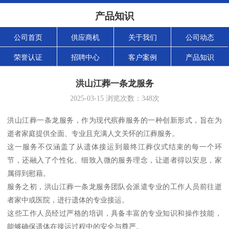
产品知识
公司首页
供应商机
关于我们
公司动态
荣誉认证
招聘中心
客户案例
产品知识
洪山江葬一条龙服务
2025-03-15
浏览次数：
348
次
洪山江葬一条龙服务，作为现代殡葬服务的一种创新形式，旨在为
逝者家庭提供全面、专业且充满人文关怀的江葬服务。
这一服务不仅涵盖了从遗体接运到最终江葬仪式结束的每一个环
节，还融入了个性化、细致入微的服务理念，让逝者得以安息，家
属得到慰藉。
服务之初，洪山江葬一条龙服务团队会派遣专业的工作人员前往逝
者家中或医院，进行遗体的专业接运。
这些工作人员经过严格的培训，具备丰富的专业知识和操作技能，
能够确保遗体在接运过程中的安全与尊严。