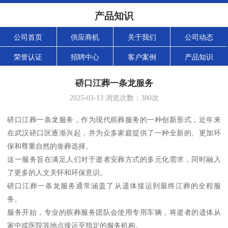
产品知识
公司首页
供应商机
关于我们
公司动态
荣誉认证
招聘中心
客户案例
产品知识
硚口江葬一条龙服务
2025-03-13
浏览次数：
380
次
硚口江葬一条龙服务，作为现代殡葬服务的一种创新形式，近年来
在武汉硚口区逐渐兴起，并为众多家庭提供了一种全新的、更加环
保和尊重自然的丧葬选择。
这一服务旨在满足人们对于逝者安葬方式的多元化需求，同时融入
了更多的人文关怀和环保意识。
硚口江葬一条龙服务通常涵盖了从遗体接运到最终江葬的全程服
务。
服务开始，专业的殡葬服务团队会使用专用车辆，将逝者的遗体从
家中或医院等地点接运至指定的服务机构。