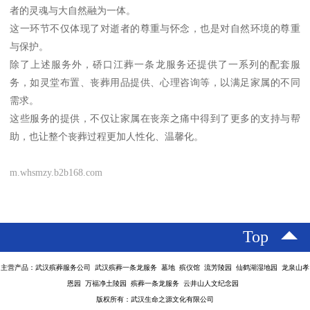
者的灵魂与大自然融为一体。
这一环节不仅体现了对逝者的尊重与怀念，也是对自然环境的尊重
与保护。
除了上述服务外，硚口江葬一条龙服务还提供了一系列的配套服
务，如灵堂布置、丧葬用品提供、心理咨询等，以满足家属的不同
需求。
这些服务的提供，不仅让家属在丧亲之痛中得到了更多的支持与帮
助，也让整个丧葬过程更加人性化、温馨化。
m.whsmzy.b2b168.com
Top
主营产品：武汉殡葬服务公司 武汉殡葬一条龙服务 墓地 殡仪馆 流芳陵园 仙鹤湖湿地园 龙泉山孝
恩园 万福净土陵园 殡葬一条龙服务 云井山人文纪念园
版权所有：武汉生命之源文化有限公司